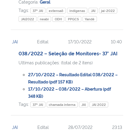
Categoria:
Geral
Tags:
37ª JAI
extensaõ
indígenas
JAI
jai-2022
JAI2022
neabi
ODH
PPGCS
Yandê
JAI
Edital
17/10/2022
10:40
038/2022 – Seleção de Monitores- 37° JAI
Ultimas publicações: (total de 2 itens)
27/10/2022 – Resultado Edital 038/2022 –
Resultado (pdf 157 KB)
17/10/2022 – 038/2022 – Abertura (pdf
348 KB)
Tags:
37ª JAI
chamada interna
JAI
JAI 2022
JAI
Edital
28/07/2022
23:13