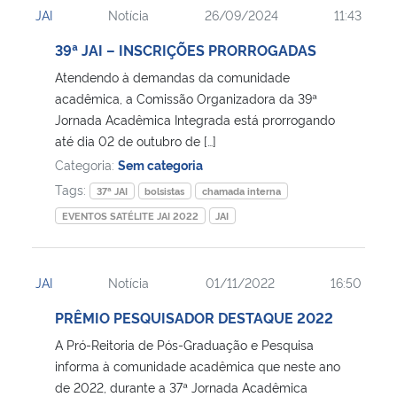
JAI
Notícia
26/09/2024
11:43
Ministério da Cidadania
39ª JAI – INSCRIÇÕES PRORROGADAS
Ministério da Saúde
Atendendo à demandas da comunidade
acadêmica, a Comissão Organizadora da 39ª
Ministério de Minas e Energia
Jornada Acadêmica Integrada está prorrogando
até dia 02 de outubro de […]
Ministério da Ciência, Tecnologia, Inovações e Comunicações
Categoria:
Sem categoria
Tags:
37ª JAI
bolsistas
chamada interna
Ministério do Meio Ambiente
EVENTOS SATÉLITE JAI 2022
JAI
Ministério do Turismo
JAI
Notícia
01/11/2022
16:50
Ministério do Desenvolvimento Regional
PRÊMIO PESQUISADOR DESTAQUE 2022
A Pró-Reitoria de Pós-Graduação e Pesquisa
Controladoria-Geral da União
informa à comunidade acadêmica que neste ano
de 2022, durante a 37ª Jornada Acadêmica
Ministério da Mulher, da Família e dos Direitos Humanos