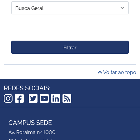
Filtrar
Voltar ao topo
REDES SOCIAIS:
TikTok
Instagram
Facebook
Twitter
YouTube
LinkedIn
RSS
CAMPUS SEDE
Av. Roraima nº 1000