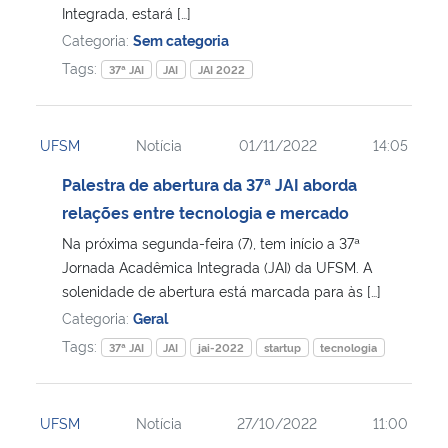
Integrada, estará […]
Categoria:
Sem categoria
Secretaria-Geral
Tags:
37ª JAI
JAI
JAI 2022
Secretaria de Governo
UFSM
Notícia
01/11/2022
14:05
Gabinete de Segurança Institucional
Palestra de abertura da 37ª JAI aborda
Advocacia-Geral da União
relações entre tecnologia e mercado
Na próxima segunda-feira (7), tem início a 37ª
Banco Central do Brasil
Jornada Acadêmica Integrada (JAI) da UFSM. A
solenidade de abertura está marcada para às […]
Planalto
Categoria:
Geral
Tags:
37ª JAI
JAI
jai-2022
startup
tecnologia
UFSM
Notícia
27/10/2022
11:00