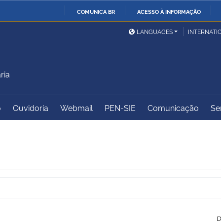
COMUNICA BR
ACESSO À INFORMAÇÃO
Ministério da Defesa
Ministério das Relações
Mini
IR
LANGUAGES
INTERNATI
Exteriores
PARA
O
Ministério da Cidadania
Ministério da Saúde
Mini
CONTEÚDO
ria
o
Ouvidoria
Webmail
PEN-SIE
Comunicação
Se
Ministério do
Controladoria-Geral da
Mini
Desenvolvimento Regional
União
Famí
Hum
Advocacia-Geral da União
Banco Central do Brasil
Plan
P