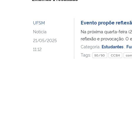
Evento propõe reflexã
UFSM
Notícia
Na próxima quarta-feira (
reflexão e provocação. O e
21/05/2025
Categoria:
Estudantes
,
Fu
11:12
Tags:
50/50
CCSH
com