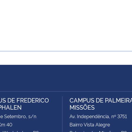
S DE FREDERICO
CAMPUS DE PALMEIR
PHALEN
MISSÕES
de Setembro, s/n
Av. Independência, nº 3751
Km 40
Bairro Vista Alegre