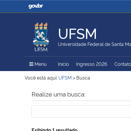
Casa Civil
Ministério da Justiça e
Segurança Pública
UFSM
Ministério da Agricultura,
Ministério da Educação
Universidade Federal de Santa Ma
Pecuária e Abastecimento
Menu Principal do Sítio
Menu
Início
Ingresso 2026
Contat
Ministério do Meio Ambiente
Ministério do Turismo
Você está aqui:
UFSM
>
Busca
Início do conteúdo
Realize uma busca:
Secretaria de Governo
Gabinete de Segurança
Institucional
Exibindo 1 resultado