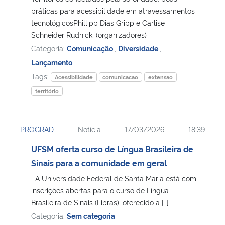
práticas para acessibilidade em atravessamentos
tecnológicosPhillipp Dias Gripp e Carlise
Secretaria-Geral
Schneider Rudnicki (organizadores)
Categoria:
Comunicação
,
Diversidade
,
Secretaria de Governo
Lançamento
Tags:
Gabinete de Segurança Institucional
Acessibilidade
comunicacao
extensao
território
Advocacia-Geral da União
PROGRAD
Notícia
17/03/2026
18:39
Banco Central do Brasil
UFSM oferta curso de Língua Brasileira de
Planalto
Sinais para a comunidade em geral
A Universidade Federal de Santa Maria está com
inscrições abertas para o curso de Língua
Brasileira de Sinais (Libras), oferecido a […]
Categoria:
Sem categoria