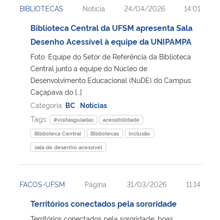
BIBLIOTECAS
Notícia
24/04/2026
14:01
Ministério da Cidadania
Biblioteca Central da UFSM apresenta Sala
Ministério da Saúde
Desenho Acessível à equipe da UNIPAMPA
Foto: Equipe do Setor de Referência da Biblioteca
Ministério de Minas e Energia
Central junto a equipe do Núcleo de
Desenvolvimento Educacional (NuDE) do Campus
Ministério da Ciência, Tecnologia, Inovações e Comunicações
Caçapava do […]
Categoria:
BC
,
Notícias
Ministério do Meio Ambiente
Tags:
#visitasguiadas
acessibilidade
Biblioteca Central
Bibliotecas
inclusão
Ministério do Turismo
sala de desenho acessível
Ministério do Desenvolvimento Regional
FACOS-UFSM
Página
31/03/2026
11:14
Controladoria-Geral da União
Territórios conectados pela sororidade
Ministério da Mulher, da Família e dos Direitos Humanos
Territórios conectados pela sororidade: boas