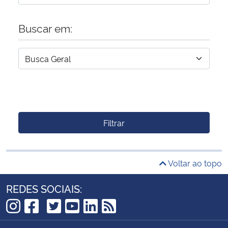
Buscar em:
Filtrar
Voltar ao topo
REDES SOCIAIS:
TikTok
Instagram
Facebook
Twitter
YouTube
LinkedIn
RSS