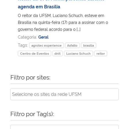
agenda em Brasília
Secretaria-Geral
O reitor da UFSM, Luciano Schuch, esteve em
Brasília na quinta-feira (17) para a assinar com o
Secretaria de Governo
governo federal acordo para o […]
Categoria:
Geral
Gabinete de Segurança Institucional
Tags:
agrotec experience
Asfalto
brasília
Centro de Eventos
dnit
Luciano Schuch
reitor
Advocacia-Geral da União
Banco Central do Brasil
Filtro por sites:
Planalto
Filtro por Tag(s):