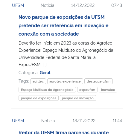
UFSM
Notícia
14/12/2022
07:43
Ministério da Cidadania
Novo parque de exposições da UFSM
Ministério da Saúde
pretende ser referência em inovação e
conexão com a sociedade
Ministério de Minas e Energia
Deverão ter início em 2023 as obras do Agrotec
Experience: Espaço Multiuso do Agronegócio da
Ministério da Ciência, Tecnologia, Inovações e Comunicações
Universidade Federal de Santa Maria, a
ExpoUFSM. […]
Ministério do Meio Ambiente
Categoria:
Geral
Tags:
agittec
agrotec experience
destaque ufsm
Ministério do Turismo
Espaço Multiuso do Agronegócio
expoufsm
inovatec
parque de exposições
parque de inovação
Ministério do Desenvolvimento Regional
Controladoria-Geral da União
UFSM
Notícia
18/11/2022
11:44
Reitor da UFSM firma parcerias durante
Ministério da Mulher, da Família e dos Direitos Humanos