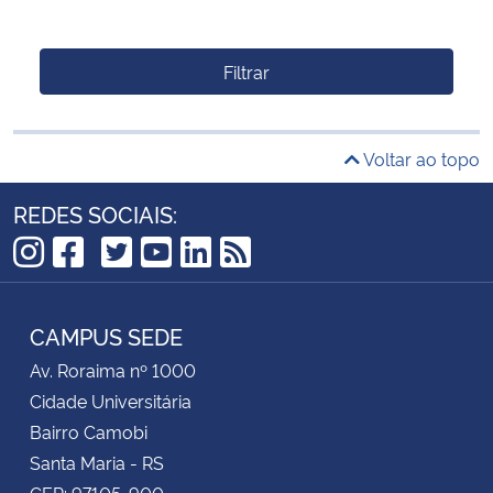
Filtrar
Voltar ao topo
REDES SOCIAIS:
TikTok
Instagram
Facebook
Twitter
YouTube
LinkedIn
RSS
CAMPUS SEDE
Av. Roraima nº 1000
Cidade Universitária
Bairro Camobi
Santa Maria - RS
CEP: 97105-900