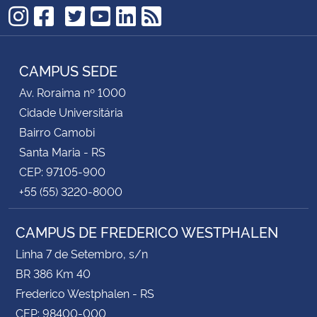
TikTok
Instagram
Facebook
Twitter
YouTube
LinkedIn
RSS
CAMPUS SEDE
Av. Roraima nº 1000
Cidade Universitária
Bairro Camobi
Santa Maria - RS
CEP: 97105-900
+55 (55) 3220-8000
CAMPUS DE FREDERICO WESTPHALEN
Linha 7 de Setembro, s/n
BR 386 Km 40
Frederico Westphalen - RS
CEP: 98400-000