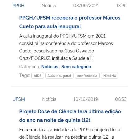
PPGH
Notícia
03/05/2021
13:25
Ministério da Cidadania
PPGH/UFSM receberá o professor Marcos
Ministério da Saúde
Cueto para aula inaugural
A aula inaugural do PPGH/UFSM em 2021
Ministério de Minas e Energia
consistirá na conferência do professor Marcos
Cueto, pesquisado na Casa Oswaldo
Ministério da Ciência, Tecnologia, Inovações e Comunicações
Cruz/FIOCRUZ, intitulada Saúde e […]
Categoria:
Notícias
,
Sem categoria
Ministério do Meio Ambiente
Tags:
AIDS
Aula inaugural
conferência
História
Ministério do Turismo
UFSM
Notícia
10/12/2019
08:53
Ministério do Desenvolvimento Regional
Projeto Dose de Ciência terá última edição
do ano na noite de quinta (12)
Controladoria-Geral da União
Encerrando as atividades de 2019, o projeto Dose
de Ciência irá realizar, na próxima quinta (12), a
Ministério da Mulher, da Família e dos Direitos Humanos