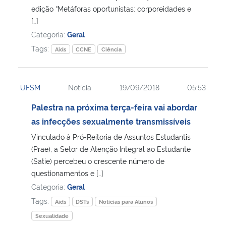
edição “Metáforas oportunistas: corporeidades e
[…]
Secretaria-Geral
Categoria:
Geral
Tags:
Aids
CCNE
Ciência
Secretaria de Governo
Gabinete de Segurança Institucional
UFSM
Notícia
19/09/2018
05:53
Advocacia-Geral da União
Palestra na próxima terça-feira vai abordar
as infecções sexualmente transmissíveis
Banco Central do Brasil
Vinculado à Pró-Reitoria de Assuntos Estudantis
(Prae), a Setor de Atenção Integral ao Estudante
Planalto
(Satie) percebeu o crescente número de
questionamentos e […]
Categoria:
Geral
Tags:
Aids
DSTs
Notícias para Alunos
Sexualidade