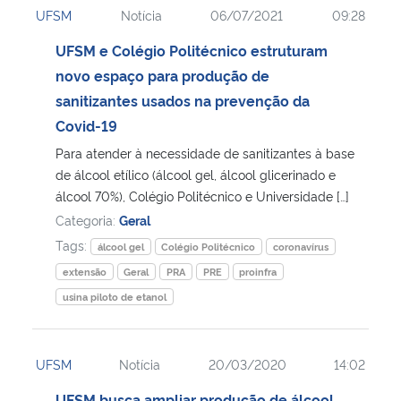
UFSM
Notícia
06/07/2021
09:28
Ministério da Cidadania
UFSM e Colégio Politécnico estruturam
Ministério da Saúde
novo espaço para produção de
sanitizantes usados na prevenção da
Ministério de Minas e Energia
Covid-19
Para atender à necessidade de sanitizantes à base
Ministério da Ciência, Tecnologia, Inovações e Comunicações
de álcool etílico (álcool gel, álcool glicerinado e
álcool 70%), Colégio Politécnico e Universidade […]
Ministério do Meio Ambiente
Categoria:
Geral
Tags:
álcool gel
Colégio Politécnico
coronavírus
Ministério do Turismo
extensão
Geral
PRA
PRE
proinfra
usina piloto de etanol
Ministério do Desenvolvimento Regional
Controladoria-Geral da União
UFSM
Notícia
20/03/2020
14:02
Ministério da Mulher, da Família e dos Direitos Humanos
UFSM busca ampliar produção de álcool