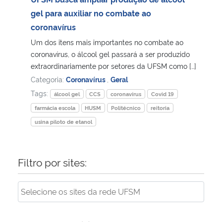
gel para auxiliar no combate ao
Secretaria-Geral
coronavírus
Um dos itens mais importantes no combate ao
Secretaria de Governo
coronavírus, o álcool gel passará a ser produzido
extraordinariamente por setores da UFSM como […]
Gabinete de Segurança Institucional
Categoria:
Coronavírus
,
Geral
Tags:
álcool gel
CCS
coronavírus
Covid 19
Advocacia-Geral da União
farmácia escola
HUSM
Politécnico
reitoria
usina piloto de etanol
Banco Central do Brasil
Planalto
Filtro por sites: