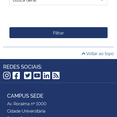
Filtrar
Voltar ao topo
REDES SOCIAIS:
TikTok
Instagram
Facebook
Twitter
YouTube
LinkedIn
RSS
CAMPUS SEDE
Av. Roraima nº 1000
Cidade Universitária