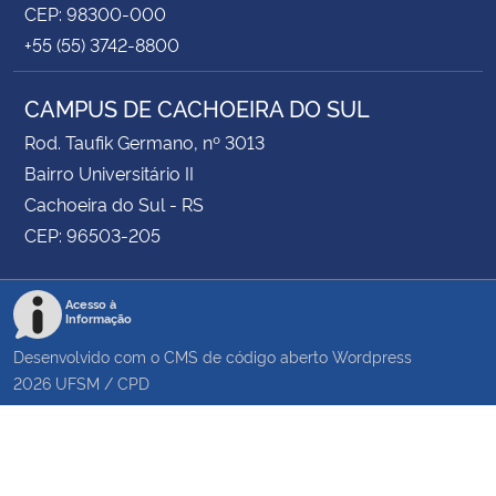
CEP: 98300-000
+55 (55) 3742-8800
CAMPUS DE CACHOEIRA DO SUL
Rod. Taufik Germano, nº 3013
Bairro Universitário II
Cachoeira do Sul - RS
CEP: 96503-205
Acesso à
Informação
Desenvolvido com o CMS de código aberto
Wordpress
2026
UFSM
/
CPD