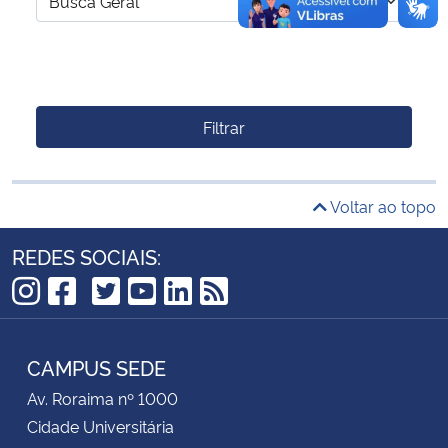
Filtrar
Voltar ao topo
REDES SOCIAIS:
TikTok
Instagram
Facebook
Twitter
YouTube
LinkedIn
RSS
CAMPUS SEDE
Av. Roraima nº 1000
Cidade Universitária