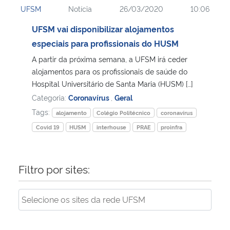
UFSM
Notícia
26/03/2020
10:06
Ministério da Cidadania
UFSM vai disponibilizar alojamentos
Ministério da Saúde
especiais para profissionais do HUSM
A partir da próxima semana, a UFSM irá ceder
Ministério de Minas e Energia
alojamentos para os profissionais de saúde do
Hospital Universitário de Santa Maria (HUSM) […]
Ministério da Ciência, Tecnologia, Inovações e Comunicações
Categoria:
Coronavírus
,
Geral
Tags:
alojamento
Colégio Politécnico
coronavírus
Ministério do Meio Ambiente
Covid 19
HUSM
interhouse
PRAE
proinfra
Ministério do Turismo
Filtro por sites:
Ministério do Desenvolvimento Regional
Controladoria-Geral da União
Ministério da Mulher, da Família e dos Direitos Humanos