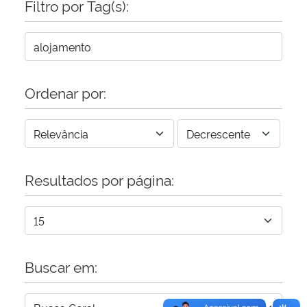
Filtro por Tag(s):
Secretaria-Geral
Secretaria de Governo
Ordenar por:
Gabinete de Segurança Institucional
Advocacia-Geral da União
Resultados por página:
Banco Central do Brasil
Planalto
Buscar em: