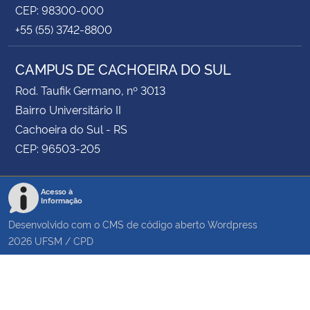
CEP: 98300-000
+55 (55) 3742-8800
CAMPUS DE CACHOEIRA DO SUL
Rod. Taufik Germano, nº 3013
Bairro Universitário II
Cachoeira do Sul - RS
CEP: 96503-205
Acesso à
Informação
Desenvolvido com o CMS de código aberto
Wordpress
2026
UFSM
/
CPD