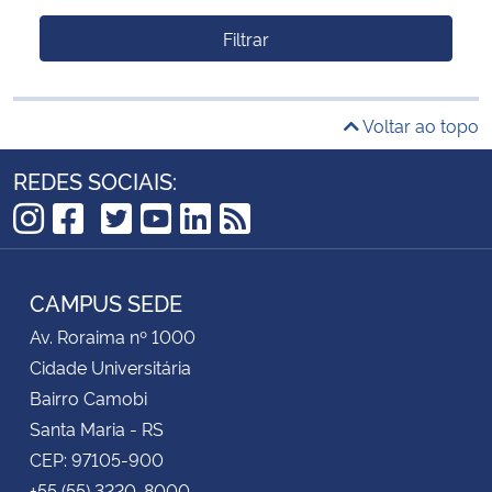
Filtrar
Voltar ao topo
REDES SOCIAIS:
TikTok
Instagram
Facebook
Twitter
YouTube
LinkedIn
RSS
CAMPUS SEDE
Av. Roraima nº 1000
Cidade Universitária
Bairro Camobi
Santa Maria - RS
CEP: 97105-900
+55 (55) 3220-8000