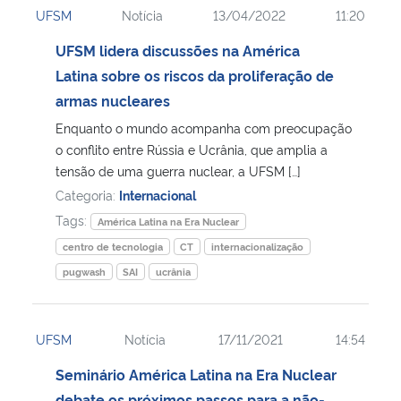
UFSM
Notícia
13/04/2022
11:20
Ministério da Cidadania
UFSM lidera discussões na América
Ministério da Saúde
Latina sobre os riscos da proliferação de
armas nucleares
Ministério de Minas e Energia
Enquanto o mundo acompanha com preocupação
o conflito entre Rússia e Ucrânia, que amplia a
Ministério da Ciência, Tecnologia, Inovações e Comunicações
tensão de uma guerra nuclear, a UFSM […]
Categoria:
Internacional
Ministério do Meio Ambiente
Tags:
América Latina na Era Nuclear
centro de tecnologia
CT
internacionalização
Ministério do Turismo
pugwash
SAI
ucrânia
Ministério do Desenvolvimento Regional
UFSM
Notícia
17/11/2021
14:54
Controladoria-Geral da União
Seminário América Latina na Era Nuclear
Ministério da Mulher, da Família e dos Direitos Humanos
debate os próximos passos para a não-