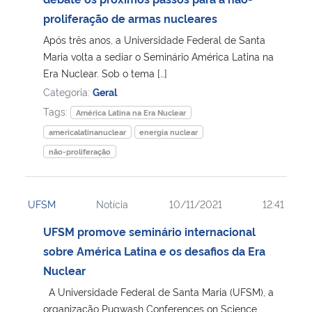
proliferação de armas nucleares
Secretaria-Geral
Após três anos, a Universidade Federal de Santa
Maria volta a sediar o Seminário América Latina na
Secretaria de Governo
Era Nuclear. Sob o tema […]
Categoria:
Geral
Gabinete de Segurança Institucional
Tags:
América Latina na Era Nuclear
americalatinanuclear
energia nuclear
Advocacia-Geral da União
não-proliferação
Banco Central do Brasil
UFSM
Notícia
10/11/2021
12:41
Planalto
UFSM promove seminário internacional
sobre América Latina e os desafios da Era
Nuclear
A Universidade Federal de Santa Maria (UFSM), a
organização Pugwash Conferences on Science