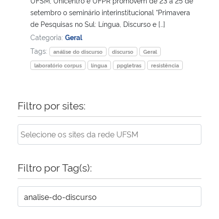
UFSM, Unicentro e UFPR promovem de 23 a 25 de
setembro o seminário interinstitucional “Primavera
Secretaria-Geral
de Pesquisas no Sul: Língua, Discurso e […]
Categoria:
Geral
Secretaria de Governo
Tags:
análise do discurso
discurso
Geral
laboratório corpus
língua
ppgletras
resistência
Gabinete de Segurança Institucional
Advocacia-Geral da União
Filtro por sites:
Banco Central do Brasil
Planalto
Filtro por Tag(s):