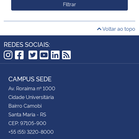
Filtrar
Voltar ao topo
REDES SOCIAIS:
TikTok
Instagram
Facebook
Twitter
YouTube
LinkedIn
RSS
CAMPUS SEDE
Av. Roraima nº 1000
Cidade Universitária
Bairro Camobi
Santa Maria - RS
CEP: 97105-900
+55 (55) 3220-8000