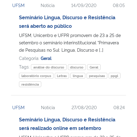
UFSM
Notícia
14/09/2020
08:05
Ministério da Cidadania
Seminário Língua, Discurso e Resistência
Ministério da Saúde
será aberto ao público
UFSM, Unicentro e UFPR promovem de 23 a 25 de
Ministério de Minas e Energia
setembro o seminário interinstitucional “Primavera
de Pesquisas no Sul: Língua, Discurso e […]
Ministério da Ciência, Tecnologia, Inovações e Comunicações
Categoria:
Geral
Tags:
análise do discurso
discurso
Geral
Ministério do Meio Ambiente
laboratório corpus
Letras
língua
pesquisas
ppgl
resistência
Ministério do Turismo
Ministério do Desenvolvimento Regional
UFSM
Notícia
27/08/2020
08:24
Seminário Língua, Discurso e Resistência
Controladoria-Geral da União
será realizado online em setembro
Ministério da Mulher, da Família e dos Direitos Humanos