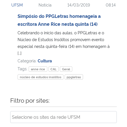
UFSM
Notícia
14/03/2019
08:14
Ministério da Cidadania
Simpósio do PPGLetras homenageia a
Ministério da Saúde
escritora Anne Rice nesta quinta (14)
Celebrando o início das aulas, o PPGLetras e o
Ministério de Minas e Energia
Núcleo de Estudos Insólitos promovem evento
especial nesta quinta-feira (14) em homenagem à
Ministério da Ciência, Tecnologia, Inovações e Comunicações
[…]
Categoria:
Cultura
Ministério do Meio Ambiente
Tags:
anne rice
CAL
Geral
núcleo de estudos insólitos
ppgletras
Ministério do Turismo
Ministério do Desenvolvimento Regional
Filtro por sites:
Controladoria-Geral da União
Ministério da Mulher, da Família e dos Direitos Humanos