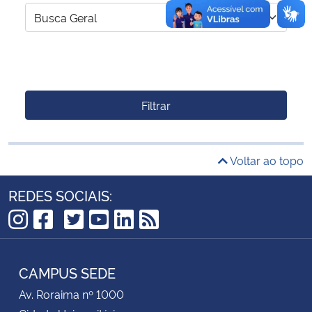
Filtrar
Voltar ao topo
REDES SOCIAIS:
TikTok
Instagram
Facebook
Twitter
YouTube
LinkedIn
RSS
CAMPUS SEDE
Av. Roraima nº 1000