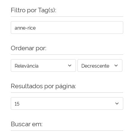
Filtro por Tag(s):
Secretaria-Geral
Secretaria de Governo
Gabinete de Segurança Institucional
Ordenar por:
Advocacia-Geral da União
Banco Central do Brasil
Resultados por página:
Planalto
Buscar em: