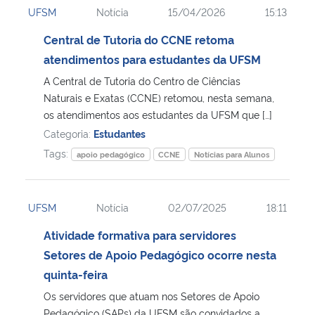
UFSM
Notícia
15/04/2026
15:13
Ministério da Cidadania
Central de Tutoria do CCNE retoma
Ministério da Saúde
atendimentos para estudantes da UFSM
A Central de Tutoria do Centro de Ciências
Ministério de Minas e Energia
Naturais e Exatas (CCNE) retomou, nesta semana,
os atendimentos aos estudantes da UFSM que […]
Ministério da Ciência, Tecnologia, Inovações e Comunicações
Categoria:
Estudantes
Tags:
apoio pedagógico
CCNE
Notícias para Alunos
Ministério do Meio Ambiente
Ministério do Turismo
UFSM
Notícia
02/07/2025
18:11
Atividade formativa para servidores
Ministério do Desenvolvimento Regional
Setores de Apoio Pedagógico ocorre nesta
quinta-feira
Controladoria-Geral da União
Os servidores que atuam nos Setores de Apoio
Ministério da Mulher, da Família e dos Direitos Humanos
Pedagógico (SAPs) da UFSM são convidados a