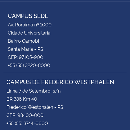
TikTok
Instagram
Facebook
Twitter
YouTube
LinkedIn
RSS
CAMPUS SEDE
Av. Roraima nº 1000
Cidade Universitária
Bairro Camobi
Santa Maria - RS
CEP: 97105-900
+55 (55) 3220-8000
CAMPUS DE FREDERICO WESTPHALEN
Linha 7 de Setembro, s/n
BR 386 Km 40
Frederico Westphalen - RS
CEP: 98400-000
+55 (55) 3744-0600