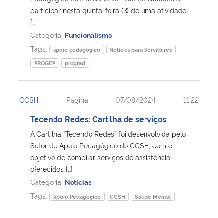
participar nesta quinta-feira (3) de uma atividade
[…]
Secretaria-Geral
Categoria:
Funcionalismo
Tags:
Secretaria de Governo
apoio pedagógico
Notícias para Servidores
PROGEP
prograd
Gabinete de Segurança Institucional
CCSH
Página
07/08/2024
11:22
Advocacia-Geral da União
Tecendo Redes: Cartilha de serviços
Banco Central do Brasil
A Cartilha “Tecendo Redes” foi desenvolvida pelo
Setor de Apoio Pedagógico do CCSH, com o
Planalto
objetivo de compilar serviços de assistência
oferecidos […]
Categoria:
Notícias
Tags:
Apoio Pedagógico
CCSH
Saúde Mental