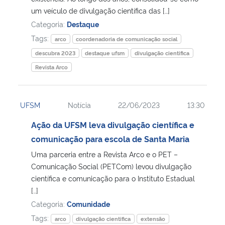
um veículo de divulgação científica das […]
Secretaria-Geral
Categoria:
Destaque
Tags:
arco
coordenadoria de comunicação social
Secretaria de Governo
descubra 2023
destaque ufsm
divulgação cientifica
Revista Arco
Gabinete de Segurança Institucional
Advocacia-Geral da União
UFSM
Notícia
22/06/2023
13:30
Ação da UFSM leva divulgação científica e
Banco Central do Brasil
comunicação para escola de Santa Maria
Uma parceria entre a Revista Arco e o PET –
Planalto
Comunicação Social (PETCom) levou divulgação
científica e comunicação para o Instituto Estadual
[…]
Categoria:
Comunidade
Tags:
arco
divulgação cientifica
extensão