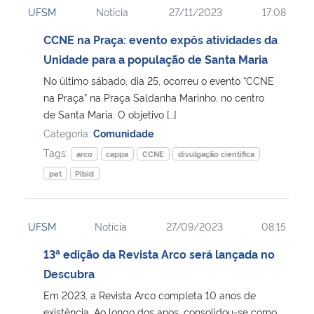
UFSM
Notícia
27/11/2023
17:08
Ministério da Cidadania
CCNE na Praça: evento expôs atividades da
Ministério da Saúde
Unidade para a população de Santa Maria
No último sábado, dia 25, ocorreu o evento “CCNE
Ministério de Minas e Energia
na Praça” na Praça Saldanha Marinho, no centro
de Santa Maria. O objetivo […]
Ministério da Ciência, Tecnologia, Inovações e Comunicações
Categoria:
Comunidade
Tags:
arco
cappa
CCNE
divulgação cientifica
Ministério do Meio Ambiente
pet
Pibid
Ministério do Turismo
UFSM
Notícia
27/09/2023
08:15
Ministério do Desenvolvimento Regional
13ª edição da Revista Arco será lançada no
Descubra
Controladoria-Geral da União
Em 2023, a Revista Arco completa 10 anos de
Ministério da Mulher, da Família e dos Direitos Humanos
existência. Ao longo dos anos, consolidou-se como