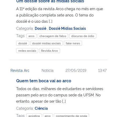
Um dossiê sobre as mídias sociais
A 11ª edição da revista Arco chega no mês em que
a publicação completa sete anos. O tema do
dossiê é o uso das […]
Categoria:
Dossiê
,
Dossiê Mídias Sociais
Tags:
arco
checagem de fatos
discurso de ódio
dossiê
dossiê mídias sociais
fake news
redes sociais
Revista Arco
Revista Arc
Notícia
27/05/2019
13:47
Quem tem boca vai ao arco
Todos os dias, milhares de estudantes e servidores
passam pelo arco do campus sede da UFSM. No
entanto, apesar de ser tão […]
Categoria:
Ciência
Tags:
acústica
arco
comprimento de onda