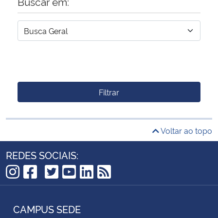
Buscar em:
Filtrar
Voltar ao topo
REDES SOCIAIS:
TikTok
Instagram
Facebook
Twitter
YouTube
LinkedIn
RSS
CAMPUS SEDE