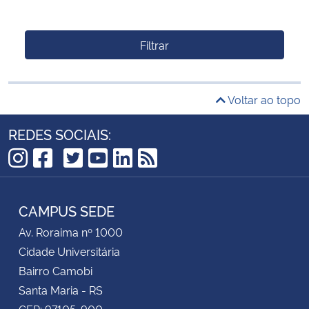
Filtrar
Voltar ao topo
REDES SOCIAIS:
TikTok
Instagram
Facebook
Twitter
YouTube
LinkedIn
RSS
CAMPUS SEDE
Av. Roraima nº 1000
Cidade Universitária
Bairro Camobi
Santa Maria - RS
CEP: 97105-900