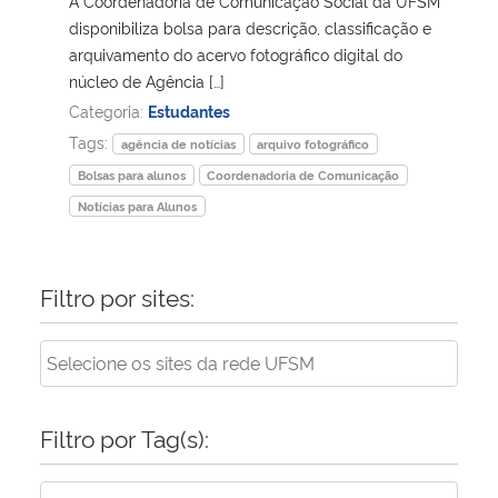
A Coordenadoria de Comunicação Social da UFSM
disponibiliza bolsa para descrição, classificação e
Secretaria-Geral
arquivamento do acervo fotográfico digital do
núcleo de Agência […]
Categoria:
Estudantes
Secretaria de Governo
Tags:
agência de notícias
arquivo fotográfico
Gabinete de Segurança Institucional
Bolsas para alunos
Coordenadoria de Comunicação
Notícias para Alunos
Advocacia-Geral da União
Banco Central do Brasil
Filtro por sites:
Planalto
Filtro por Tag(s):