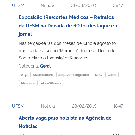
UFSM
Notícia
31/08/2020
09:17
Ministério da Cidadania
Exposição (Re)cortes Médicos – Retratos
Ministério da Saúde
da UFSM na Década de 60 foi destaque em
jornal
Ministério de Minas e Energia
Nas terças-feiras dos meses de julho e agosto foi
publicada na seção “Memória” do jornal Diário de
Ministério da Ciência, Tecnologia, Inovações e Comunicações
Santa Maria a Exposição (Re)cortes […]
Categoria:
Geral
Ministério do Meio Ambiente
Tags:
60anosufsm
arquivo fotográfico
DAG
Geral
Memória
ufsm60anos
Ministério do Turismo
Ministério do Desenvolvimento Regional
UFSM
Notícia
28/02/2019
18:47
Aberta vaga para bolsista na Agência de
Controladoria-Geral da União
Notícias
Ministério da Mulher, da Família e dos Direitos Humanos