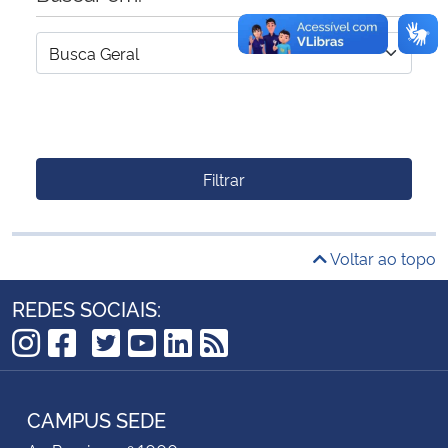
Filtrar
Voltar ao topo
REDES SOCIAIS:
TikTok
Instagram
Facebook
Twitter
YouTube
LinkedIn
RSS
CAMPUS SEDE