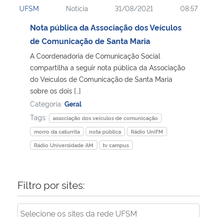
UFSM
Notícia
31/08/2021
08:57
Ministério da Cidadania
Nota pública da Associação dos Veículos
Ministério da Saúde
de Comunicação de Santa Maria
A Coordenadoria de Comunicação Social
Ministério de Minas e Energia
compartilha a seguir nota pública da Associação
do Veículos de Comunicação de Santa Maria
Ministério da Ciência, Tecnologia, Inovações e Comunicações
sobre os dois […]
Categoria:
Geral
Ministério do Meio Ambiente
Tags:
associação dos veículos de comunicação
morro da caturrita
nota pública
Rádio UniFM
Ministério do Turismo
Rádio Universidade AM
tv campus
Ministério do Desenvolvimento Regional
Filtro por sites:
Controladoria-Geral da União
Ministério da Mulher, da Família e dos Direitos Humanos