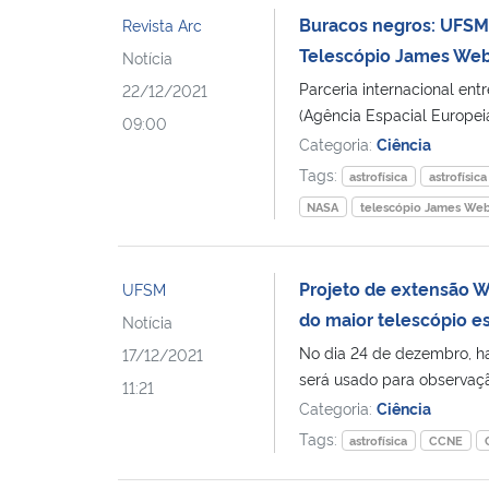
Buracos negros: UFSM 
Revista Arc
Telescópio James We
Notícia
Parceria internacional en
22/12/2021
(Agência Espacial Europei
09:00
Categoria:
Ciência
Tags:
astrofísica
astrofísic
NASA
telescópio James We
Projeto de extensão W
UFSM
do maior telescópio e
Notícia
No dia 24 de dezembro, h
17/12/2021
será usado para observaçã
11:21
Categoria:
Ciência
Tags:
astrofísica
CCNE