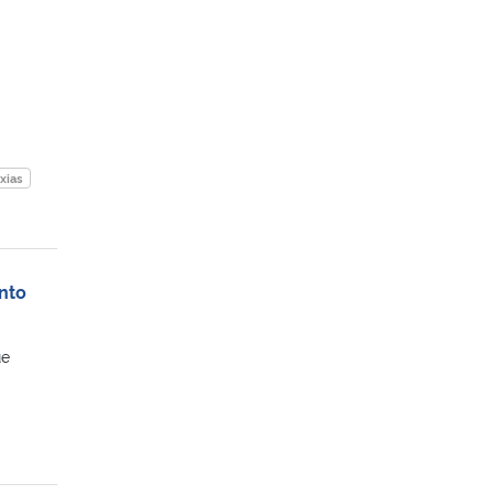
xias
nto
ue