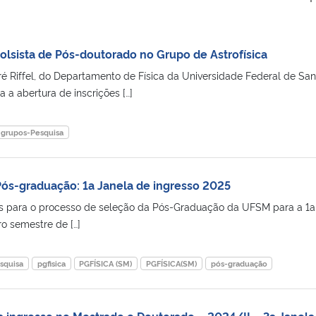
olsista de Pós-doutorado no Grupo de Astrofísica
 Riffel, do Departamento de Física da Universidade Federal de San
a a abertura de inscrições […]
grupos-Pesquisa
Pós-graduação: 1a Janela de ingresso 2025
ões para o processo de seleção da Pós-Graduação da UFSM para a 1a
ro semestre de […]
squisa
pgfisica
PGFÍSICA (SM)
PGFÍSICA(SM)
pós-graduação
ra ingresso no Mestrado e Doutorado – 2024/II – 3a Janela