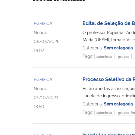
Edital de Seleção de B
PGFISICA
Notícia
O professor Rogemar André
Maria (UFSM), torna públic
06/03/2026
Categoria:
Sem categoria
16:07
Tags:
astrofisica
grupos
Processo Seletivo da 
PGFISICA
Notícia
Estão abertas as inscriç
Janela de ingresso, primei
01/10/2024
Categoria:
Sem categoria
13:50
Tags:
astrofisica
grupos-Pe
Inscrições abertas pa