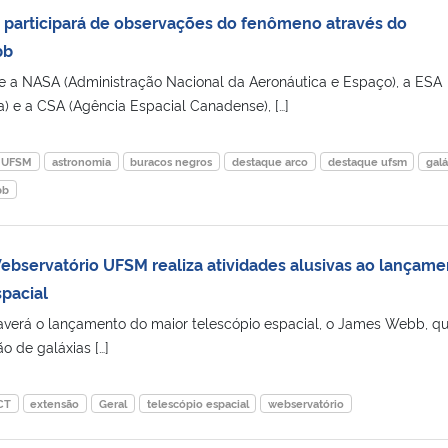
participará de observações do fenômeno através do
bb
tre a NASA (Administração Nacional da Aeronáutica e Espaço), a ESA
a) e a CSA (Agência Espacial Canadense), […]
a UFSM
astronomia
buracos negros
destaque arco
destaque ufsm
galá
bb
ebservatório UFSM realiza atividades alusivas ao lançame
spacial
averá o lançamento do maior telescópio espacial, o James Webb, q
o de galáxias […]
CT
extensão
Geral
telescópio espacial
webservatório