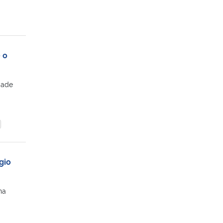
 o
dade
gio
na