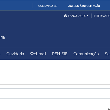
COMUNICA BR
ACESSO À INFORMAÇÃO
Ministério da Defesa
Ministério das Relações
Mini
IR
LANGUAGES
INTERNATI
Exteriores
PARA
O
Ministério da Cidadania
Ministério da Saúde
Mini
CONTEÚDO
ria
o
Ouvidoria
Webmail
PEN-SIE
Comunicação
Se
Ministério do
Controladoria-Geral da
Mini
Desenvolvimento Regional
União
Famí
Hum
Advocacia-Geral da União
Banco Central do Brasil
Plan
P