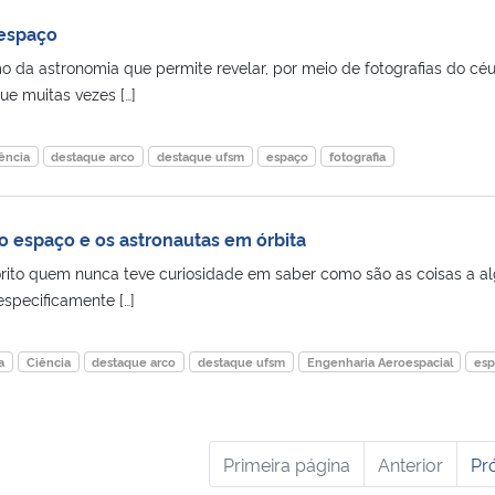
 espaço
o da astronomia que permite revelar, por meio de fotografias do cé
ue muitas vezes […]
ência
destaque arco
destaque ufsm
espaço
fotografia
o espaço e os astronautas em órbita
orito quem nunca teve curiosidade em saber como são as coisas a a
especificamente […]
a
Ciência
destaque arco
destaque ufsm
Engenharia Aeroespacial
es
Primeira página
Anterior
Pr