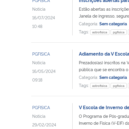
PGFISICA
Notícia
Estão abertas as inscriç
Janela de ingresso, segun
16/07/2024
Categoria:
Sem categoria
10:48
Tags:
astrofisica
pgfisica
Adiamento da V Escola
PGFISICA
Notícia
Prezados(as) inscritos na
pública que se encontra o 
16/05/2024
Categoria:
Sem categoria
09:18
Tags:
astrofisica
pgfisica
V Escola de Inverno d
PGFISICA
Notícia
O Programa de Pós-gradua
Inverno de Física (V-EIF) da
29/02/2024