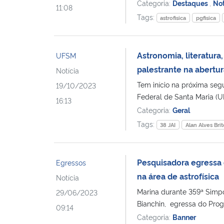
Categoria:
Destaques
,
Not
11:08
Tags:
astrofisica
pgfisica
Astronomia, literatura,
UFSM
palestrante na abertur
Notícia
Tem início na próxima seg
19/10/2023
Federal de Santa Maria (UF
16:13
Categoria:
Geral
Tags:
38 JAI
Alan Alves Brit
Pesquisadora egressa d
Egressos
na área de astrofísica
Notícia
Marina durante 359ª Simpó
29/06/2023
Bianchin, egressa do Prog
09:14
Categoria:
Banner