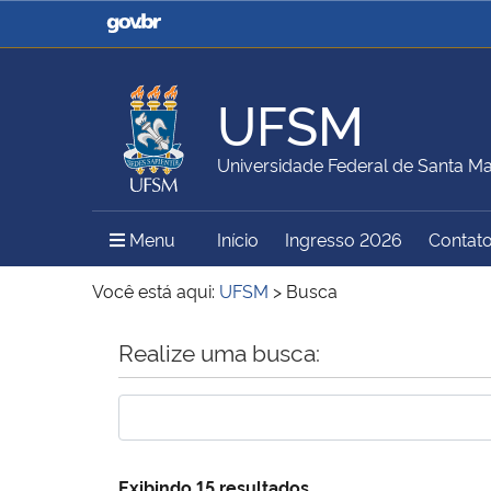
Casa Civil
Ministério da Justiça e
Segurança Pública
UFSM
Ministério da Agricultura,
Ministério da Educação
Universidade Federal de Santa Ma
Pecuária e Abastecimento
Menu Principal do Sítio
Menu
Início
Ingresso 2026
Contat
Ministério do Meio Ambiente
Ministério do Turismo
Você está aqui:
UFSM
>
Busca
Início do conteúdo
Realize uma busca:
Secretaria de Governo
Gabinete de Segurança
Institucional
Exibindo 15 resultados