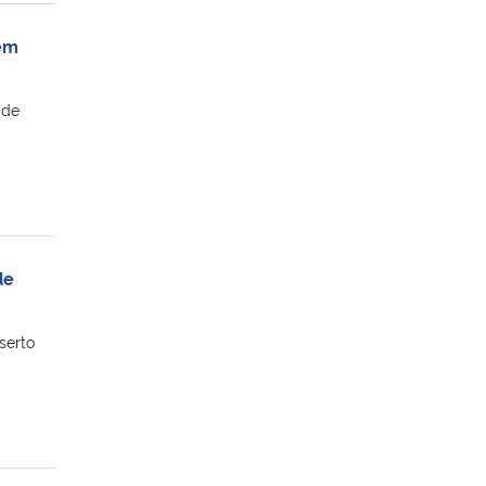
 em
 de
de
serto