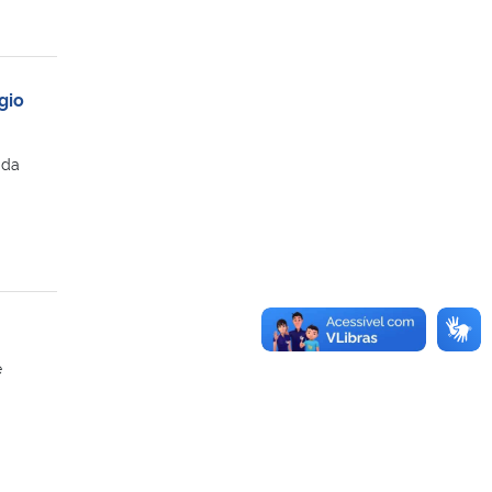
gio
 da
e