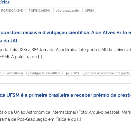
ícias
PGFÍSICA (SM)
PGFÍSICA(SM)
pós-graduação
UFSM
 questões raciais e divulgação científica: Alan Alves Brito é
a da JAI
unda-feira (23) a 38ª Jornada Acadêmica Integrada (JAI) da Universi
SM). A palestra de […]
o
astrofísica
divulgação científica
jai 2023
jornada acadêmica integrada
a UFSM é a primeira brasileira a receber prêmio de prestí
sio da União Astronômica Internacional (Foto: Arquivo pessoal) Mari
rama de Pós-Graduação em Física e do […]