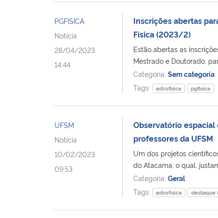
Inscrições abertas pa
PGFISICA
Física (2023/2)
Notícia
Estão abertas as inscriçõ
28/04/2023
Mestrado e Doutorado, para
14:44
Categoria:
Sem categoria
Tags:
astrofisica
pgfisica
Observatório espacial
UFSM
professores da UFSM
Notícia
Um dos projetos científic
10/02/2023
do Atacama, o qual, justam
09:53
Categoria:
Geral
Tags:
astrofísica
destaque 