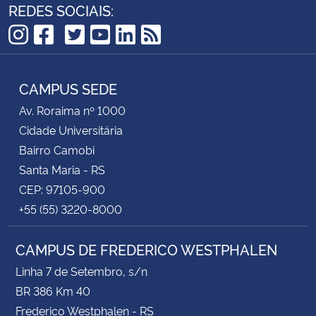
REDES SOCIAIS:
TikTok
Instagram
Facebook
Twitter
YouTube
LinkedIn
RSS
CAMPUS SEDE
Av. Roraima nº 1000
Cidade Universitária
Bairro Camobi
Santa Maria - RS
CEP: 97105-900
+55 (55) 3220-8000
CAMPUS DE FREDERICO WESTPHALEN
Linha 7 de Setembro, s/n
BR 386 Km 40
Frederico Westphalen - RS