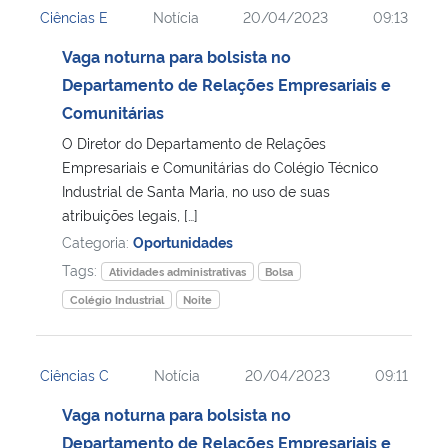
Ciências E
Notícia
20/04/2023
09:13
Ministério da Cidadania
Vaga noturna para bolsista no
Ministério da Saúde
Departamento de Relações Empresariais e
Comunitárias
Ministério de Minas e Energia
O Diretor do Departamento de Relações
Empresariais e Comunitárias do Colégio Técnico
Ministério da Ciência, Tecnologia, Inovações e Comunicações
Industrial de Santa Maria, no uso de suas
atribuições legais, […]
Ministério do Meio Ambiente
Categoria:
Oportunidades
Tags:
Atividades administrativas
Bolsa
Ministério do Turismo
Colégio Industrial
Noite
Ministério do Desenvolvimento Regional
Ciências C
Notícia
20/04/2023
09:11
Controladoria-Geral da União
Vaga noturna para bolsista no
Departamento de Relações Empresariais e
Ministério da Mulher, da Família e dos Direitos Humanos