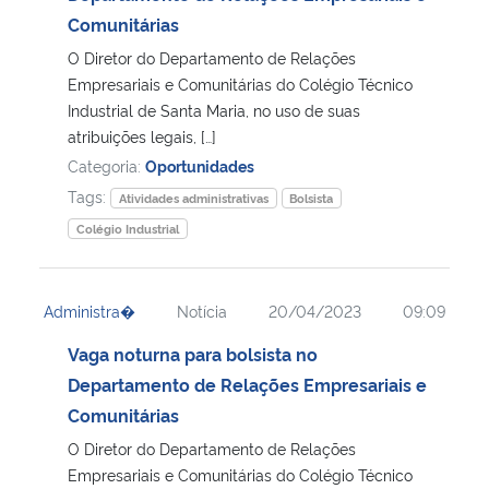
Comunitárias
Secretaria-Geral
O Diretor do Departamento de Relações
Empresariais e Comunitárias do Colégio Técnico
Secretaria de Governo
Industrial de Santa Maria, no uso de suas
atribuições legais, […]
Categoria:
Oportunidades
Gabinete de Segurança Institucional
Tags:
Atividades administrativas
Bolsista
Advocacia-Geral da União
Colégio Industrial
Banco Central do Brasil
Administra�
Notícia
20/04/2023
09:09
Planalto
Vaga noturna para bolsista no
Departamento de Relações Empresariais e
Comunitárias
O Diretor do Departamento de Relações
Empresariais e Comunitárias do Colégio Técnico