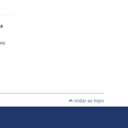
rá
eip
Voltar ao topo