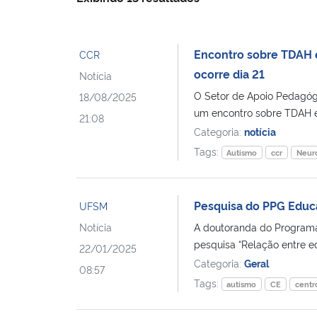
Encontro sobre TDAH 
CCR
ocorre dia 21
Notícia
O Setor de Apoio Pedagó
18/08/2025
um encontro sobre TDAH e
21:08
Categoria:
notícia
Tags:
Autismo
ccr
Neur
Pesquisa do PPG Educ
UFSM
Notícia
A doutoranda do Program
pesquisa “Relação entre ed
22/01/2025
Categoria:
Geral
08:57
Tags:
autismo
CE
centr