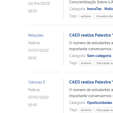
Conscientização Sobre o A
02/04/2023
Categoria:
InovaTec
,
Notí
18:05
Tags:
autismo
inovatecuf
CAED realiza Palestra
Relações
Notícia
O número de estudantes a
importante conversarmos
07/07/2022
Categoria:
Sem categoria
16:52
Tags:
Autismo
Educação su
CAED realiza Palestra
Ciências E
Notícia
O número de estudantes a
importante conversarmos
07/07/2022
Categoria:
Oportunidades
16:43
Tags:
Autismo
Educação su