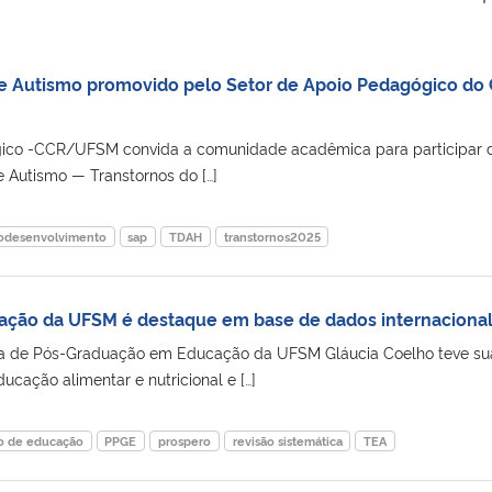
e Autismo promovido pelo Setor de Apoio Pedagógico do
gico -CCR/UFSM convida a comunidade acadêmica para participar 
 Autismo — Transtornos do […]
odesenvolvimento
sap
TDAH
transtornos2025
ação da UFSM é destaque em base de dados internaciona
a de Pós-Graduação em Educação da UFSM Gláucia Coelho teve su
ucação alimentar e nutricional e […]
o de educação
PPGE
prospero
revisão sistemática
TEA