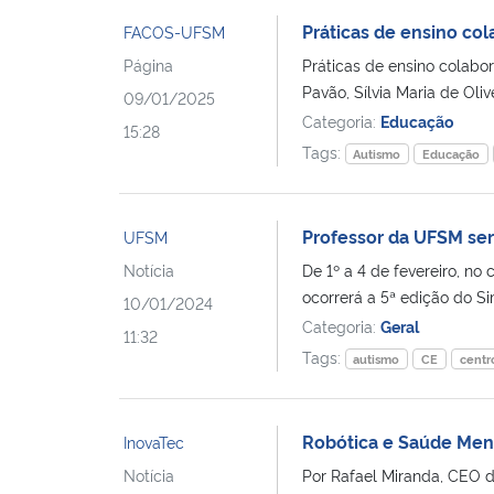
Práticas de ensino col
FACOS-UFSM
Página
Práticas de ensino colabor
Pavão, Sílvia Maria de Oliv
09/01/2025
Categoria:
Educação
15:28
Tags:
Autismo
Educação
Professor da UFSM ser
UFSM
Notícia
De 1º a 4 de fevereiro, no
ocorrerá a 5ª edição do Si
10/01/2024
Categoria:
Geral
11:32
Tags:
autismo
CE
centr
Robótica e Saúde Ment
InovaTec
Notícia
Por Rafael Miranda, CEO d