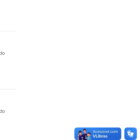
ndo
ndo