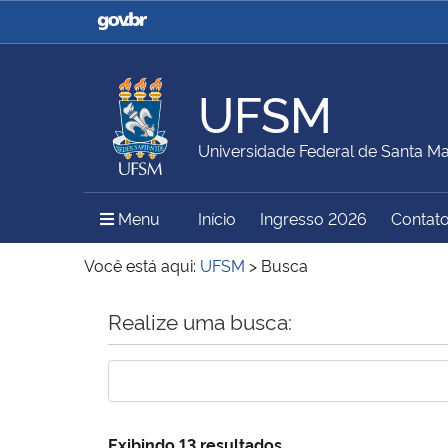
Casa Civil
Ministério da Justiça e
Segurança Pública
UFSM
Ministério da Agricultura,
Ministério da Educação
Universidade Federal de Santa Ma
Pecuária e Abastecimento
Menu Principal do Sítio
Menu
Início
Ingresso 2026
Contat
Ministério do Meio Ambiente
Ministério do Turismo
Você está aqui:
UFSM
>
Busca
Início do conteúdo
Realize uma busca:
Secretaria de Governo
Gabinete de Segurança
Institucional
Exibindo 13 resultados