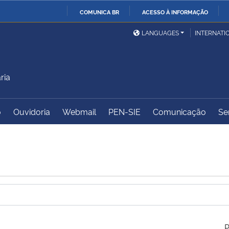
COMUNICA BR
ACESSO À INFORMAÇÃO
Ministério da Defesa
Ministério das Relações
Mini
IR
LANGUAGES
INTERNATI
Exteriores
PARA
O
Ministério da Cidadania
Ministério da Saúde
Mini
CONTEÚDO
ria
o
Ouvidoria
Webmail
PEN-SIE
Comunicação
Se
Ministério do
Controladoria-Geral da
Mini
Desenvolvimento Regional
União
Famí
Hum
Advocacia-Geral da União
Banco Central do Brasil
Plan
P