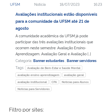
UFSM
Notícia
18/07/2023
16:23
Ministério da Cidadania
Avaliações institucionais estão disponíveis
Ministério da Saúde
para a comunidade da UFSM até 21 de
agosto
Ministério de Minas e Energia
A comunidade acadêmica da UFSM já pode
participar das três avaliações institucionais que
Ministério da Ciência, Tecnologia, Inovações e Comunicações
ocorrem neste semestre: Avaliação Ensino-
Aprendizagem, Avaliação Geral e Avaliação […]
Ministério do Meio Ambiente
Categoria:
Banner estudantes
,
Banner servidores
Tags:
Avaliação de Bem-Estar e Saúde Mental
Ministério do Turismo
avaliação ensino aprendizagem
avaliação geral
avaliação institucional
CPA
Notícias para Alunos
Ministério do Desenvolvimento Regional
Notícias para Servidores
Controladoria-Geral da União
Filtro por sites:
Ministério da Mulher, da Família e dos Direitos Humanos