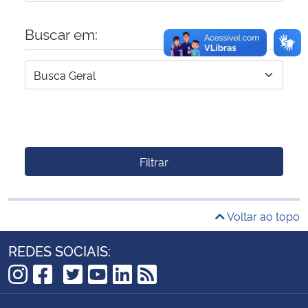
Buscar em:
Filtrar
Voltar ao topo
REDES SOCIAIS:
TikTok
Instagram
Facebook
Twitter
YouTube
LinkedIn
RSS