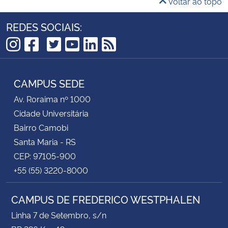
Voltar ao topo
REDES SOCIAIS:
TikTok
Instagram
Facebook
Twitter
YouTube
LinkedIn
RSS
CAMPUS SEDE
Av. Roraima nº 1000
Cidade Universitária
Bairro Camobi
Santa Maria - RS
CEP: 97105-900
+55 (55) 3220-8000
CAMPUS DE FREDERICO WESTPHALEN
Linha 7 de Setembro, s/n