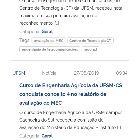
O curso de Engenharia de Telecomunicações, do
Centro de Tecnologia (CT) da UFSM, recebeu nota
Secretaria-Geral
máxima em sua primeira avaliação de
reconhecimento. […]
Categoria:
Geral
Secretaria de Governo
Tags:
avaliação do MEC
Centro de Tecnologia CT
Gabinete de Segurança Institucional
engenharia de telecomunicações
prograd
Advocacia-Geral da União
UFSM
Notícia
27/05/2019
09:34
Banco Central do Brasil
Curso de Engenharia Agrícola da UFSM-CS
conquista conceito 4 no relatório de
Planalto
avaliação do MEC
O curso de Engenharia Agrícola da UFSM campus
Cachoeira do Sul recebeu a comissão de
avaliação do Ministério da Educação – Instituto […]
Categoria:
Geral