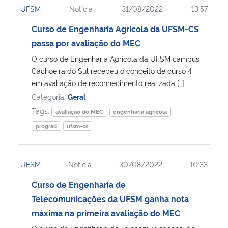
UFSM
Notícia
31/08/2022
13:57
Ministério da Cidadania
Curso de Engenharia Agrícola da UFSM-CS
Ministério da Saúde
passa por avaliação do MEC
O curso de Engenharia Agrícola da UFSM campus
Ministério de Minas e Energia
Cachoeira do Sul recebeu o conceito de curso 4
em avaliação de reconhecimento realizada […]
Ministério da Ciência, Tecnologia, Inovações e Comunicações
Categoria:
Geral
Tags:
avaliação do MEC
engenharia agrícola
Ministério do Meio Ambiente
prograd
ufsm-cs
Ministério do Turismo
UFSM
Notícia
30/08/2022
10:33
Ministério do Desenvolvimento Regional
Curso de Engenharia de
Telecomunicações da UFSM ganha nota
Controladoria-Geral da União
máxima na primeira avaliação do MEC
Ministério da Mulher, da Família e dos Direitos Humanos