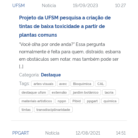
UFSM
Notícia
19/09/2023
10:27
Ministério da Cidadania
Projeto da UFSM pesquisa a criação de
Ministério da Saúde
tintas de baixa toxicidade a partir de
plantas comuns
Ministério de Minas e Energia
“Você olha por onde anda?” Essa pergunta
normalmente é feita para quem, distraído, esbarra
Ministério da Ciência, Tecnologia, Inovações e Comunicações
em obstáculos sem notar, mas também pode ser
[…]
Ministério do Meio Ambiente
Categoria:
Destaque
Tags:
artes visuais
avec
Bioquímica
CAL
Ministério do Turismo
destaque ufsm
extensão
jardim botânico
lacria
materiais artísticos
nppn
Pibid
ppgart
química
Ministério do Desenvolvimento Regional
tintas
transdisciplinaridade
Controladoria-Geral da União
PPGART
Notícia
12/08/2021
14:51
Ministério da Mulher, da Família e dos Direitos Humanos