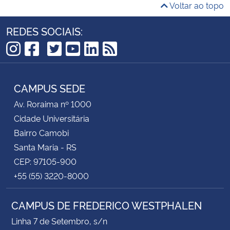
Voltar ao topo
REDES SOCIAIS:
TikTok
Instagram
Facebook
Twitter
YouTube
LinkedIn
RSS
CAMPUS SEDE
Av. Roraima nº 1000
Cidade Universitária
Bairro Camobi
Santa Maria - RS
CEP: 97105-900
+55 (55) 3220-8000
CAMPUS DE FREDERICO WESTPHALEN
Linha 7 de Setembro, s/n