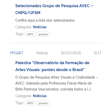
Selecionados Grupo de Pesquisa AVEC –
Secretaria-Geral
CNPQ/UFSM
Confira aqui a lista dos selecionados.
Secretaria de Governo
Categoria:
Notícias
Tags:
AVEC
grupos
Gabinete de Segurança Institucional
Advocacia-Geral da União
PPGART
Notícia
30/07/2021
15:17
Palestra “Observatório da formação de
Banco Central do Brasil
Artes Visuais: pontes desde o Brasil”
O Grupo de Pesquisa Artes Visuais e Criatividade –
Planalto
AVEC, liderado pela Professora Flávia Maria de
Brito Pedrosa Vasconcelos, convida todos a […]
Categoria:
Notícias
Tags:
AVEC
grupos