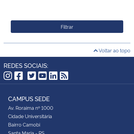
Filtrar
Voltar ao topo
REDES SOCIAIS:
TikTok
Instagram
Facebook
Twitter
YouTube
LinkedIn
RSS
CAMPUS SEDE
Av. Roraima nº 1000
Cidade Universitária
Bairro Camobi
Santa Maria - RS