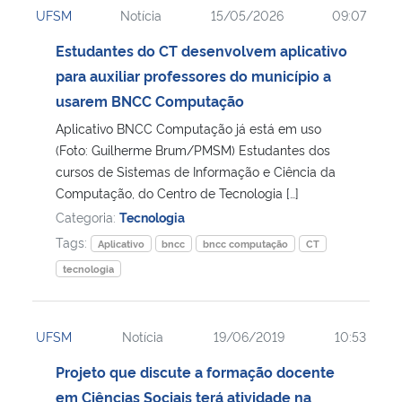
UFSM
Notícia
15/05/2026
09:07
Ministério da Cidadania
Estudantes do CT desenvolvem aplicativo
Ministério da Saúde
para auxiliar professores do município a
usarem BNCC Computação
Ministério de Minas e Energia
Aplicativo BNCC Computação já está em uso
(Foto: Guilherme Brum/PMSM) Estudantes dos
Ministério da Ciência, Tecnologia, Inovações e Comunicações
cursos de Sistemas de Informação e Ciência da
Computação, do Centro de Tecnologia […]
Ministério do Meio Ambiente
Categoria:
Tecnologia
Tags:
Aplicativo
bncc
bncc computação
CT
Ministério do Turismo
tecnologia
Ministério do Desenvolvimento Regional
UFSM
Notícia
19/06/2019
10:53
Controladoria-Geral da União
Projeto que discute a formação docente
em Ciências Sociais terá atividade na
Ministério da Mulher, da Família e dos Direitos Humanos