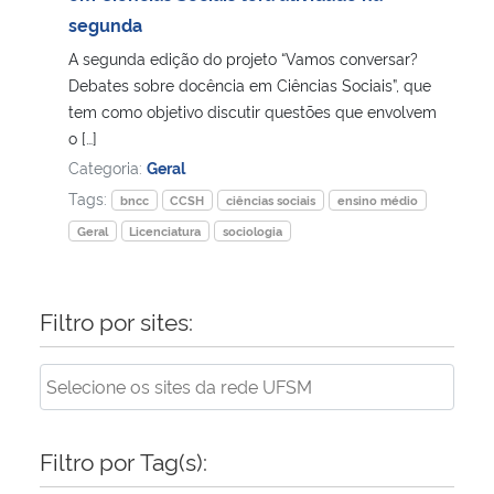
segunda
Secretaria-Geral
A segunda edição do projeto “Vamos conversar?
Debates sobre docência em Ciências Sociais”, que
Secretaria de Governo
tem como objetivo discutir questões que envolvem
o […]
Categoria:
Geral
Gabinete de Segurança Institucional
Tags:
bncc
CCSH
ciências sociais
ensino médio
Advocacia-Geral da União
Geral
Licenciatura
sociologia
Banco Central do Brasil
Filtro por sites:
Planalto
Filtro por Tag(s):