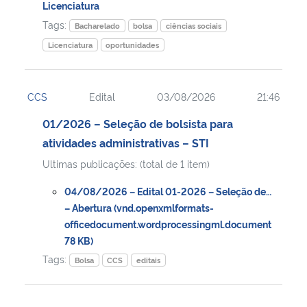
Licenciatura
Tags:
Bacharelado
bolsa
ciências sociais
Secretaria-Geral
Licenciatura
oportunidades
Secretaria de Governo
CCS
Edital
03/08/2026
21:46
Gabinete de Segurança Institucional
01/2026 – Seleção de bolsista para
Advocacia-Geral da União
atividades administrativas – STI
Ultimas publicações: (total de 1 item)
Banco Central do Brasil
04/08/2026 – Edital 01-2026 – Seleção de…
– Abertura (vnd.openxmlformats-
Planalto
officedocument.wordprocessingml.document
78 KB)
Tags:
Bolsa
CCS
editais