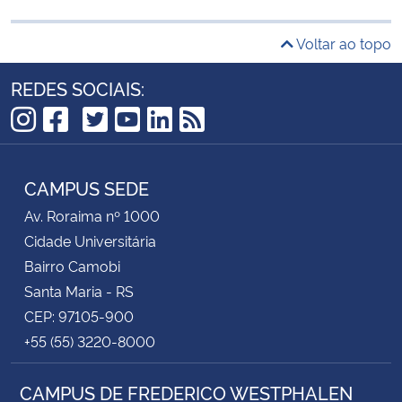
Voltar ao topo
REDES SOCIAIS:
TikTok
Instagram
Facebook
Twitter
YouTube
LinkedIn
RSS
CAMPUS SEDE
Av. Roraima nº 1000
Cidade Universitária
Bairro Camobi
Santa Maria - RS
CEP: 97105-900
+55 (55) 3220-8000
CAMPUS DE FREDERICO WESTPHALEN