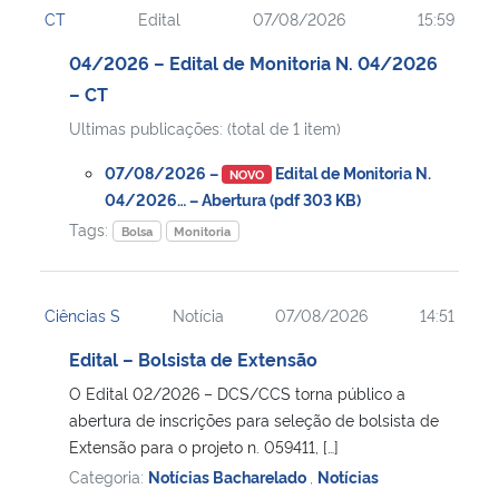
CT
Edital
07/08/2026
15:59
Ministério da Cidadania
04/2026 – Edital de Monitoria N. 04/2026
Ministério da Saúde
– CT
Ultimas publicações: (total de 1 item)
Ministério de Minas e Energia
07/08/2026 –
Edital de Monitoria N.
NOVO
Ministério da Ciência, Tecnologia, Inovações e Comunicações
04/2026… – Abertura (pdf 303 KB)
Tags:
Bolsa
Monitoria
Ministério do Meio Ambiente
Ciências S
Notícia
07/08/2026
14:51
Ministério do Turismo
Edital – Bolsista de Extensão
Ministério do Desenvolvimento Regional
O Edital 02/2026 – DCS/CCS torna público a
abertura de inscrições para seleção de bolsista de
Controladoria-Geral da União
Extensão para o projeto n. 059411, […]
Categoria:
Notícias Bacharelado
,
Notícias
Ministério da Mulher, da Família e dos Direitos Humanos