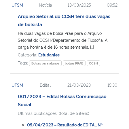
UFSM
Notícia
13/03/2025
09:52
Ministério da Cidadania
Arquivo Setorial do CCSH tem duas vagas
Ministério da Saúde
de bolsista
Há duas vagas de bolsa Prae para o Arquivo
Ministério de Minas e Energia
Setorial do CCSH/Departamento de Filosofia. A
carga horária é de 16 horas semanais, […]
Ministério da Ciência, Tecnologia, Inovações e Comunicações
Categoria:
Estudantes
Tags:
Bolsas para alunos
bolsas PRAE
CCSH
Ministério do Meio Ambiente
Ministério do Turismo
UFSM
Edital
21/03/2023
15:30
001/2023 – Edital Bolsas Comunicação
Ministério do Desenvolvimento Regional
Social
Controladoria-Geral da União
Ultimas publicações: (total de 5 itens)
05/04/2023 – Resultado do EDITAL Nº
Ministério da Mulher, da Família e dos Direitos Humanos