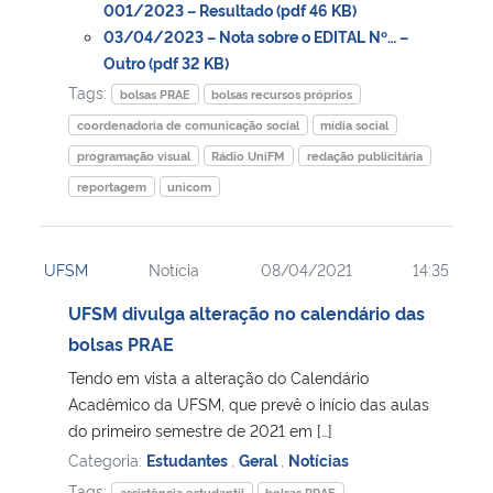
001/2023 – Resultado (pdf 46 KB)
03/04/2023 – Nota sobre o EDITAL Nº… –
Secretaria-Geral
Outro (pdf 32 KB)
Tags:
bolsas PRAE
bolsas recursos próprios
Secretaria de Governo
coordenadoria de comunicação social
mídia social
programação visual
Rádio UniFM
redação publicitária
Gabinete de Segurança Institucional
reportagem
unicom
Advocacia-Geral da União
UFSM
Notícia
08/04/2021
14:35
Banco Central do Brasil
UFSM divulga alteração no calendário das
bolsas PRAE
Planalto
Tendo em vista a alteração do Calendário
Acadêmico da UFSM, que prevê o início das aulas
do primeiro semestre de 2021 em […]
Categoria:
Estudantes
,
Geral
,
Notícias
Tags:
assistência estudantil
bolsas PRAE