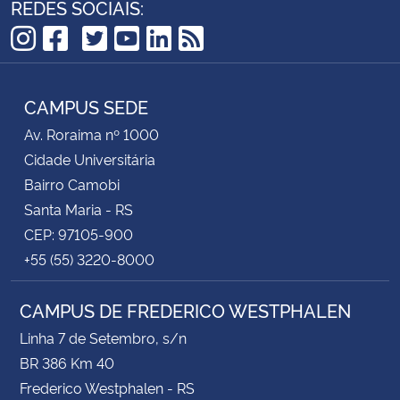
REDES SOCIAIS:
TikTok
Instagram
Facebook
Twitter
YouTube
LinkedIn
RSS
CAMPUS SEDE
Av. Roraima nº 1000
Cidade Universitária
Bairro Camobi
Santa Maria - RS
CEP: 97105-900
+55 (55) 3220-8000
CAMPUS DE FREDERICO WESTPHALEN
Linha 7 de Setembro, s/n
BR 386 Km 40
Frederico Westphalen - RS