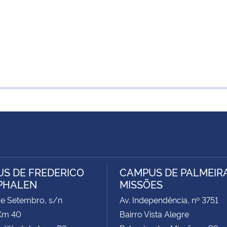
S DE FREDERICO
CAMPUS DE PALMEIR
PHALEN
MISSÕES
de Setembro, s/n
Av. Independência, nº 3751
Km 40
Bairro Vista Alegre