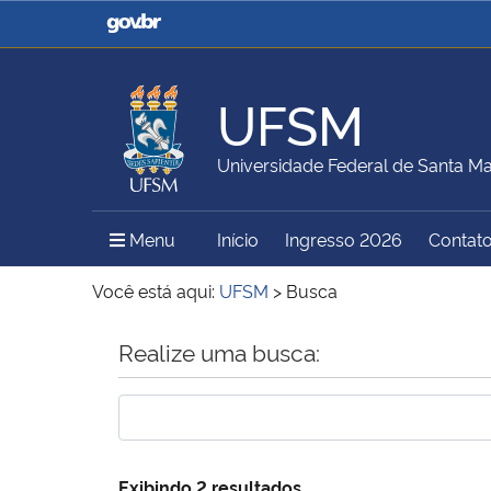
Casa Civil
Ministério da Justiça e
Segurança Pública
UFSM
Ministério da Agricultura,
Ministério da Educação
Universidade Federal de Santa Ma
Pecuária e Abastecimento
Menu Principal do Sítio
Menu
Início
Ingresso 2026
Contat
Ministério do Meio Ambiente
Ministério do Turismo
Você está aqui:
UFSM
>
Busca
Início do conteúdo
Realize uma busca:
Secretaria de Governo
Gabinete de Segurança
Institucional
Exibindo 2 resultados