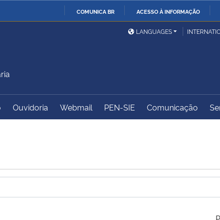
COMUNICA BR
ACESSO À INFORMAÇÃO
Ministério da Defesa
Ministério das Relações
Mini
IR
LANGUAGES
INTERNATI
Exteriores
PARA
O
Ministério da Cidadania
Ministério da Saúde
Mini
CONTEÚDO
ria
o
Ouvidoria
Webmail
PEN-SIE
Comunicação
Se
Ministério do
Controladoria-Geral da
Mini
Desenvolvimento Regional
União
Famí
Hum
Advocacia-Geral da União
Banco Central do Brasil
Plan
P