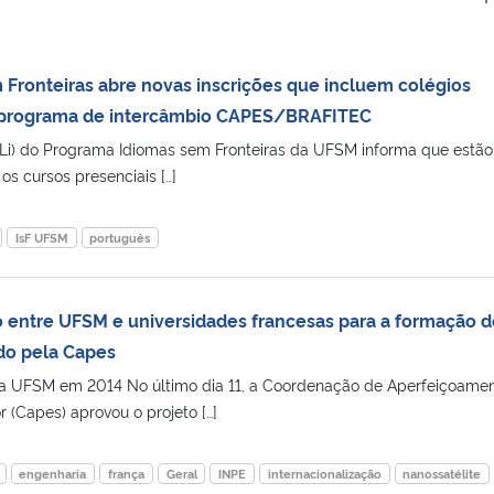
Fronteiras abre novas inscrições que incluem colégios
 programa de intercâmbio CAPES/BRAFITEC
Li) do Programa Idiomas sem Fronteiras da UFSM informa que estão
os cursos presenciais […]
IsF UFSM
português
o entre UFSM e universidades francesas para a formação d
do pela Capes
la UFSM em 2014 No último dia 11, a Coordenação de Aperfeiçoame
r (Capes) aprovou o projeto […]
engenharia
frança
Geral
INPE
internacionalização
nanossatélite