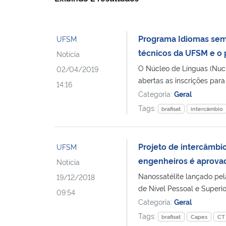
Programa Idiomas sem 
UFSM
técnicos da UFSM e o
Notícia
O Núcleo de Línguas (Nuc
02/04/2019
abertas as inscrições para 
14:16
Categoria:
Geral
Tags:
brafisat
intercâmbio
Projeto de intercâmbi
UFSM
engenheiros é aprova
Notícia
Nanossatélite lançado pe
19/12/2018
de Nível Pessoal e Superio
09:54
Categoria:
Geral
Tags:
brafisat
Capes
CT