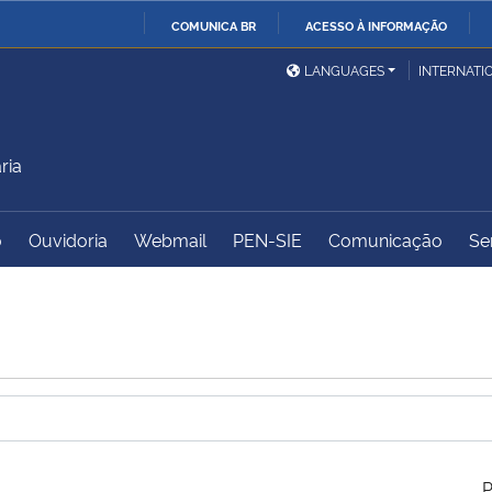
COMUNICA BR
ACESSO À INFORMAÇÃO
Ministério da Defesa
Ministério das Relações
Mini
IR
LANGUAGES
INTERNATI
Exteriores
PARA
O
Ministério da Cidadania
Ministério da Saúde
Mini
CONTEÚDO
ria
o
Ouvidoria
Webmail
PEN-SIE
Comunicação
Se
Ministério do
Controladoria-Geral da
Mini
Desenvolvimento Regional
União
Famí
Hum
Advocacia-Geral da União
Banco Central do Brasil
Plan
P