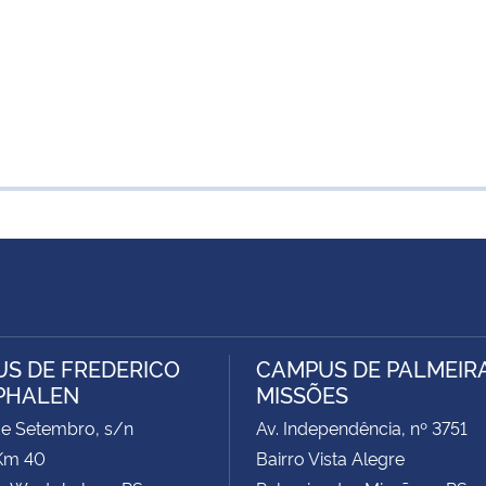
S DE FREDERICO
CAMPUS DE PALMEIR
PHALEN
MISSÕES
de Setembro, s/n
Av. Independência, nº 3751
Km 40
Bairro Vista Alegre