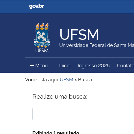
Casa Civil
Ministério da Justiça e
Segurança Pública
UFSM
Ministério da Agricultura,
Ministério da Educação
Universidade Federal de Santa Ma
Pecuária e Abastecimento
Menu Principal do Sítio
Menu
Início
Ingresso 2026
Contat
Ministério do Meio Ambiente
Ministério do Turismo
Você está aqui:
UFSM
>
Busca
Início do conteúdo
Realize uma busca:
Secretaria de Governo
Gabinete de Segurança
Institucional
Exibindo 1 resultado