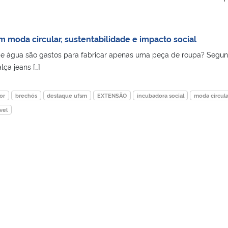
moda circular, sustentabilidade e impacto social
 de água são gastos para fabricar apenas uma peça de roupa? Segu
lça jeans […]
or
brechós
destaque ufsm
EXTENSÃO
incubadora social
moda circula
vel