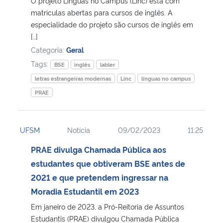
O projeto Línguas no Campus (Linc) está com
matrículas abertas para cursos de inglês. A
Secretaria-Geral
especialidade do projeto são cursos de inglês em
[…]
Categoria:
Geral
Secretaria de Governo
Tags:
BSE
inglês
labler
Gabinete de Segurança Institucional
letras estrangeiras modernas
Linc
línguas no campus
PRAE
Advocacia-Geral da União
Banco Central do Brasil
UFSM
Notícia
09/02/2023
11:25
PRAE divulga Chamada Pública aos
Planalto
estudantes que obtiveram BSE antes de
2021 e que pretendem ingressar na
Moradia Estudantil em 2023
Em janeiro de 2023, a Pró-Reitoria de Assuntos
Estudantis (PRAE) divulgou Chamada Pública