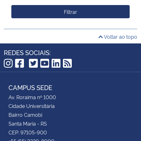
Filtrar
Voltar ao topo
REDES SOCIAIS:
TikTok
Instagram
Facebook
Twitter
YouTube
LinkedIn
RSS
CAMPUS SEDE
Av. Roraima nº 1000
Cidade Universitária
Bairro Camobi
Santa Maria - RS
CEP: 97105-900
+55 (55) 3220-8000