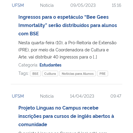
UFSM
Notícia
09/05/2023
15:16
Ministério da Cidadania
Ingressos para o espetáculo “Bee Gees
Ministério da Saúde
Immortality” serão distribuídos para alunos
com BSE
Ministério de Minas e Energia
Nesta quarta-feira (10), a Pró-Reitoria de Extensão
(PRE), por meio da Coordenadora de Cultura e
Ministério da Ciência, Tecnologia, Inovações e Comunicações
Arte, vai distribuir 40 ingressos para o […]
Categoria:
Estudantes
Ministério do Meio Ambiente
Tags:
BSE
Cultura
Notícias para Alunos
PRE
Ministério do Turismo
UFSM
Notícia
14/04/2023
09:47
Ministério do Desenvolvimento Regional
Projeto Línguas no Campus recebe
inscrições para cursos de inglês abertos à
Controladoria-Geral da União
comunidade
Ministério da Mulher, da Família e dos Direitos Humanos