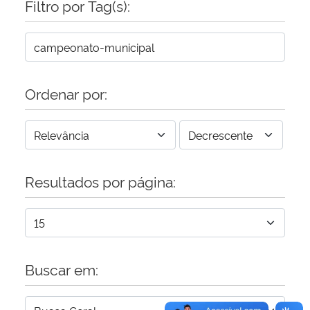
Filtro por Tag(s):
Secretaria-Geral
Secretaria de Governo
Ordenar por:
Gabinete de Segurança Institucional
Advocacia-Geral da União
Resultados por página:
Banco Central do Brasil
Planalto
Buscar em: