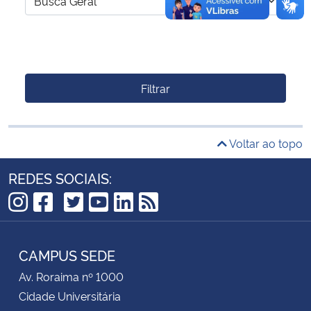
Filtrar
Voltar ao topo
REDES SOCIAIS:
TikTok
Instagram
Facebook
Twitter
YouTube
LinkedIn
RSS
CAMPUS SEDE
Av. Roraima nº 1000
Cidade Universitária