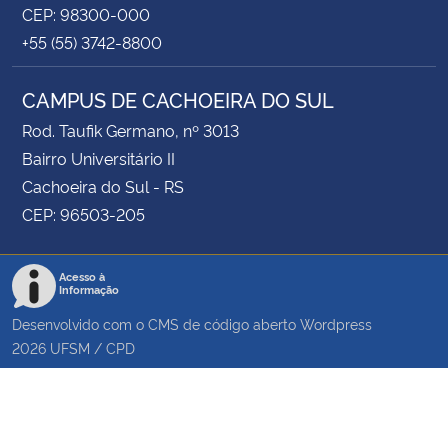
CEP: 98300-000
+55 (55) 3742-8800
CAMPUS DE CACHOEIRA DO SUL
Rod. Taufik Germano, nº 3013
Bairro Universitário II
Cachoeira do Sul - RS
CEP: 96503-205
Acesso à
Informação
Desenvolvido com o CMS de código aberto
Wordpress
2026
UFSM
/
CPD