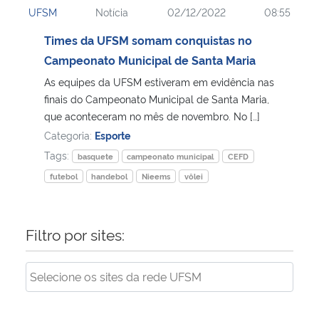
UFSM
Notícia
02/12/2022
08:55
Ministério da Cidadania
Times da UFSM somam conquistas no
Ministério da Saúde
Campeonato Municipal de Santa Maria
As equipes da UFSM estiveram em evidência nas
Ministério de Minas e Energia
finais do Campeonato Municipal de Santa Maria,
que aconteceram no mês de novembro. No […]
Ministério da Ciência, Tecnologia, Inovações e Comunicações
Categoria:
Esporte
Tags:
basquete
campeonato municipal
CEFD
Ministério do Meio Ambiente
futebol
handebol
Nieems
vôlei
Ministério do Turismo
Filtro por sites:
Ministério do Desenvolvimento Regional
Controladoria-Geral da União
Ministério da Mulher, da Família e dos Direitos Humanos