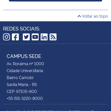
Voltar ao topo
REDES SOCIAIS:
TikTok
Instagram
Facebook
Twitter
YouTube
LinkedIn
RSS
CAMPUS SEDE
Av. Roraima nº 1000
Cidade Universitária
Bairro Camobi
Santa Maria - RS
CEP: 97105-900
+55 (55) 3220-8000