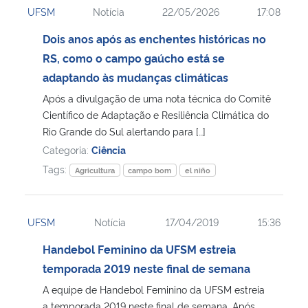
UFSM
Notícia
22/05/2026
17:08
Ministério da Cidadania
Dois anos após as enchentes históricas no
Ministério da Saúde
RS, como o campo gaúcho está se
adaptando às mudanças climáticas
Ministério de Minas e Energia
Após a divulgação de uma nota técnica do Comitê
Científico de Adaptação e Resiliência Climática do
Ministério da Ciência, Tecnologia, Inovações e Comunicações
Rio Grande do Sul alertando para […]
Categoria:
Ciência
Ministério do Meio Ambiente
Tags:
Agricultura
campo bom
el niño
Ministério do Turismo
UFSM
Notícia
17/04/2019
15:36
Ministério do Desenvolvimento Regional
Handebol Feminino da UFSM estreia
temporada 2019 neste final de semana
Controladoria-Geral da União
A equipe de Handebol Feminino da UFSM estreia
Ministério da Mulher, da Família e dos Direitos Humanos
a temporada 2019 neste final de semana. Após