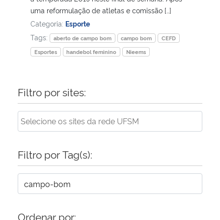
uma reformulação de atletas e comissão […]
Secretaria-Geral
Categoria:
Esporte
Tags:
aberto de campo bom
campo bom
CEFD
Secretaria de Governo
Esportes
handebol feminino
Nieems
Gabinete de Segurança Institucional
Filtro por sites:
Advocacia-Geral da União
Banco Central do Brasil
Filtro por Tag(s):
Planalto
Ordenar por: