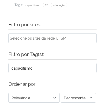
Tags:
capacitismo
CE
educação
Secretaria-Geral
Filtro por sites:
Secretaria de Governo
Gabinete de Segurança Institucional
Advocacia-Geral da União
Filtro por Tag(s):
Banco Central do Brasil
Planalto
Ordenar por: