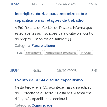
UFSM
Notícia
12/09/2025
09:47
Ministério da Cidadania
Inscrições abertas para encontro sobre
Ministério da Saúde
capacitismo nas relações de trabalho
A Pró-Reitoria de Gestão de Pessoas informa que
Ministério de Minas e Energia
estão abertas as inscrições para o oitavo encontro
do projeto “Encontros de saúde e […]
Ministério da Ciência, Tecnologia, Inovações e Comunicações
Categoria:
Funcionalismo
Tags:
capacitismo
Notícias para Servidores
PROGEP
Ministério do Meio Ambiente
Ministério do Turismo
UFSM
Notícia
09/10/2023
13:41
Evento da UFSM discute capacitismo
Ministério do Desenvolvimento Regional
Nesta terça-feira (10) acontece mais uma edição
do “É preciso falar sobre…”. Desta vez, o tema em
Controladoria-Geral da União
diálogo é capacitismo e contará […]
Categoria:
Comunidade
Ministério da Mulher, da Família e dos Direitos Humanos