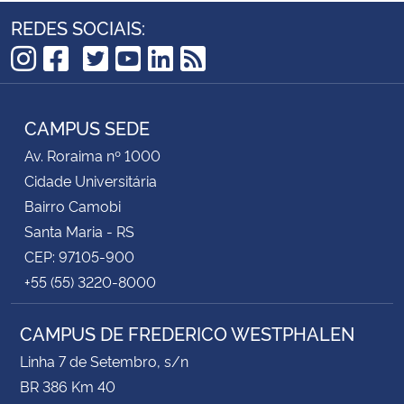
REDES SOCIAIS:
TikTok
Instagram
Facebook
Twitter
YouTube
LinkedIn
RSS
CAMPUS SEDE
Av. Roraima nº 1000
Cidade Universitária
Bairro Camobi
Santa Maria - RS
CEP: 97105-900
+55 (55) 3220-8000
CAMPUS DE FREDERICO WESTPHALEN
Linha 7 de Setembro, s/n
BR 386 Km 40