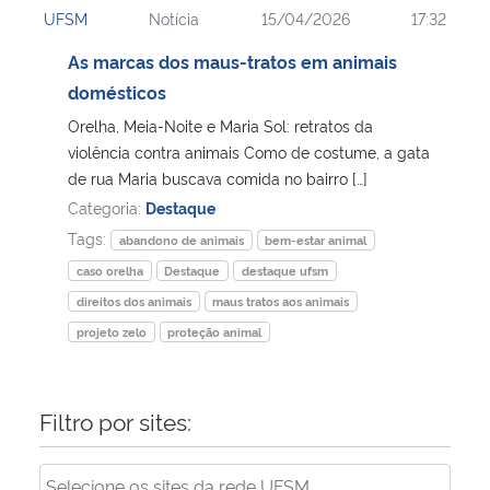
UFSM
Notícia
15/04/2026
17:32
Ministério da Cidadania
As marcas dos maus-tratos em animais
Ministério da Saúde
domésticos
Orelha, Meia-Noite e Maria Sol: retratos da
Ministério de Minas e Energia
violência contra animais Como de costume, a gata
de rua Maria buscava comida no bairro […]
Ministério da Ciência, Tecnologia, Inovações e Comunicações
Categoria:
Destaque
Tags:
abandono de animais
bem-estar animal
Ministério do Meio Ambiente
caso orelha
Destaque
destaque ufsm
direitos dos animais
maus tratos aos animais
Ministério do Turismo
projeto zelo
proteção animal
Ministério do Desenvolvimento Regional
Filtro por sites:
Controladoria-Geral da União
Ministério da Mulher, da Família e dos Direitos Humanos