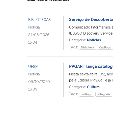
Serviço de Descoberta
BIBLIOTECAS
Notícia
Comunicado Informamos à 
(EBSCO Discovery Service
24/06/2026
Categoria:
Notícias
15:04
Tags:
Biblioteca
Catálogo
PPGART lança catálog
UFSM
Notícia
Nesta sexta-feira (09), a
pela Editora PPGART e já 
09/10/2020
Categoria:
Cultura
16:09
Tags:
catálogo
fotografia