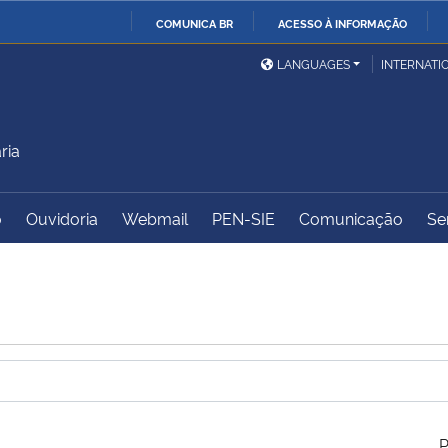
COMUNICA BR
ACESSO À INFORMAÇÃO
Ministério da Defesa
Ministério das Relações
Mini
IR
LANGUAGES
INTERNATI
Exteriores
PARA
O
Ministério da Cidadania
Ministério da Saúde
Mini
CONTEÚDO
ria
o
Ouvidoria
Webmail
PEN-SIE
Comunicação
Se
Ministério do
Controladoria-Geral da
Mini
Desenvolvimento Regional
União
Famí
Hum
Advocacia-Geral da União
Banco Central do Brasil
Plan
P