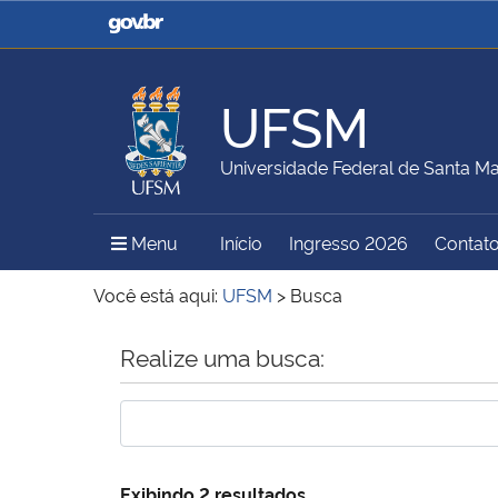
Casa Civil
Ministério da Justiça e
Segurança Pública
UFSM
Ministério da Agricultura,
Ministério da Educação
Universidade Federal de Santa Ma
Pecuária e Abastecimento
Menu Principal do Sítio
Menu
Início
Ingresso 2026
Contat
Ministério do Meio Ambiente
Ministério do Turismo
Você está aqui:
UFSM
>
Busca
Início do conteúdo
Realize uma busca:
Secretaria de Governo
Gabinete de Segurança
Institucional
Exibindo 2 resultados