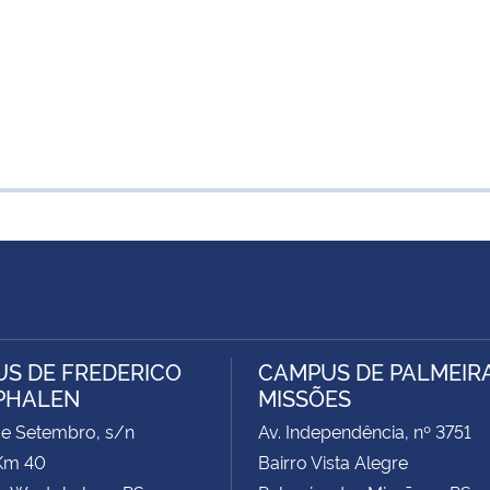
S DE FREDERICO
CAMPUS DE PALMEIR
PHALEN
MISSÕES
de Setembro, s/n
Av. Independência, nº 3751
Km 40
Bairro Vista Alegre