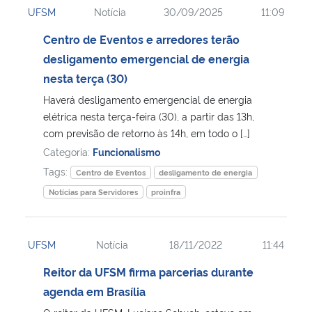
UFSM
Notícia
30/09/2025
11:09
Ministério da Cidadania
Centro de Eventos e arredores terão
Ministério da Saúde
desligamento emergencial de energia
nesta terça (30)
Ministério de Minas e Energia
Haverá desligamento emergencial de energia
elétrica nesta terça-feira (30), a partir das 13h,
Ministério da Ciência, Tecnologia, Inovações e Comunicações
com previsão de retorno às 14h, em todo o […]
Categoria:
Funcionalismo
Ministério do Meio Ambiente
Tags:
Centro de Eventos
desligamento de energia
Notícias para Servidores
proinfra
Ministério do Turismo
Ministério do Desenvolvimento Regional
UFSM
Notícia
18/11/2022
11:44
Reitor da UFSM firma parcerias durante
Controladoria-Geral da União
agenda em Brasília
Ministério da Mulher, da Família e dos Direitos Humanos