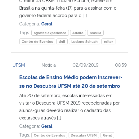
O reitor da UFSM, Luciano Schuch, esteve em
Brasília na quinta-feira (17) para a assinar com o
Secretaria-Geral
governo federal acordo para o […]
Categoria:
Geral
Secretaria de Governo
Tags:
agrotec experience
Asfalto
brasília
Centro de Eventos
dnit
Luciano Schuch
reitor
Gabinete de Segurança Institucional
Advocacia-Geral da União
UFSM
Notícia
02/09/2019
08:59
Escolas de Ensino Médio podem inscrever-
Banco Central do Brasil
se no Descubra UFSM até 20 de setembro
Até 20 de setembro, escolas interessadas em
Planalto
visitar o Descubra UFSM 2019 recepcionadas por
alunos-guias deverão realizar o cadastro das
excursões através […]
Categoria:
Geral
Tags:
Centro de Eventos
Descubra UFSM
Geral