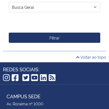
Filtrar
Voltar ao topo
REDES SOCIAIS:
TikTok
Instagram
Facebook
Twitter
YouTube
LinkedIn
RSS
CAMPUS SEDE
Av. Roraima nº 1000