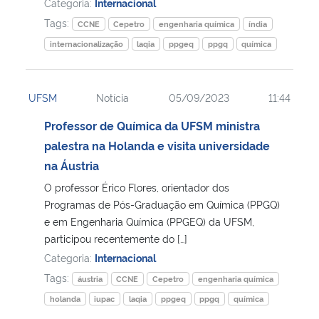
Categoria:
Internacional
Tags:
CCNE
Cepetro
engenharia química
índia
internacionalização
laqia
ppgeq
ppgq
química
UFSM
Notícia
05/09/2023
11:44
Professor de Química da UFSM ministra
palestra na Holanda e visita universidade
na Áustria
O professor Érico Flores, orientador dos
Programas de Pós-Graduação em Química (PPGQ)
e em Engenharia Química (PPGEQ) da UFSM,
participou recentemente do […]
Categoria:
Internacional
Tags:
áustria
CCNE
Cepetro
engenharia química
holanda
iupac
laqia
ppgeq
ppgq
química