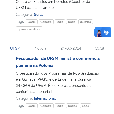
Centro de Estudos em Petróleo (Cepetro) da
UFSM participaram do […]
Categoria:
Geral
Tags:
CCNE
Cepetro
laqia
ppgq
química
química analítica
UFSM
Notícia
24/07/2024
10:18
Pesquisador da UFSM ministra conferência
plenária na Polônia
O pesquisador dos Programas de Pós-Graduação
em Química (PPGQ) e de Engenharia Química
(PPGEQ) da UFSM, Érico Flores, apresentou uma
conferência plenária […]
Categoria:
Internacional
Tags:
CCNE
Cepetro
laqia
ppgeq
ppgq