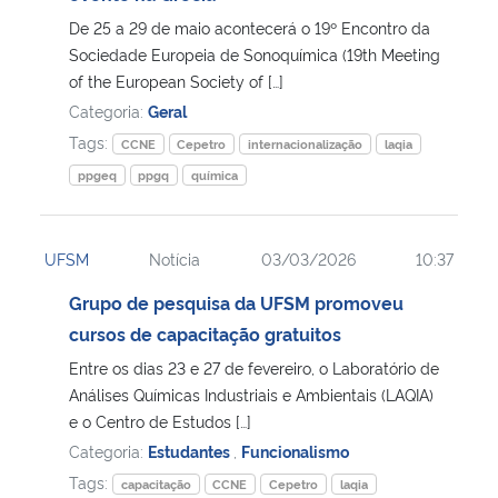
De 25 a 29 de maio acontecerá o 19º Encontro da
Secretaria-Geral
Sociedade Europeia de Sonoquímica (19th Meeting
of the European Society of […]
Categoria:
Geral
Secretaria de Governo
Tags:
CCNE
Cepetro
internacionalização
laqia
Gabinete de Segurança Institucional
ppgeq
ppgq
química
Advocacia-Geral da União
UFSM
Notícia
03/03/2026
10:37
Banco Central do Brasil
Grupo de pesquisa da UFSM promoveu
cursos de capacitação gratuitos
Planalto
Entre os dias 23 e 27 de fevereiro, o Laboratório de
Análises Químicas Industriais e Ambientais (LAQIA)
e o Centro de Estudos […]
Categoria:
Estudantes
,
Funcionalismo
Tags:
capacitação
CCNE
Cepetro
laqia