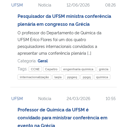
UFSM
Notícia
12/06/2026
08:26
Ministério da Cidadania
Pesquisador da UFSM ministra conferência
Ministério da Saúde
plenária em congresso na Grécia
O professor do Departamento de Química da
Ministério de Minas e Energia
UFSM Érico Flores foi um dos quatro
pesquisadores internacionais convidados a
Ministério da Ciência, Tecnologia, Inovações e Comunicações
apresentar uma conferência plenária […]
Categoria:
Geral
Ministério do Meio Ambiente
Tags:
CCNE
Cepetro
engenharia química
grécia
internacionalização
laqia
ppgeq
ppgq
química
Ministério do Turismo
Ministério do Desenvolvimento Regional
UFSM
Notícia
24/03/2026
10:55
Professor de Química da UFSM é
Controladoria-Geral da União
convidado para ministrar conferência em
evento na Grécia
Ministério da Mulher, da Família e dos Direitos Humanos