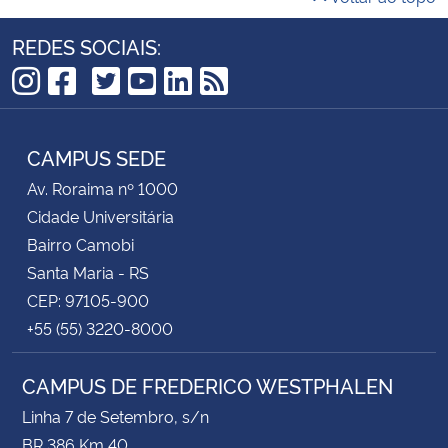
REDES SOCIAIS:
TikTok
Instagram
Facebook
Twitter
YouTube
LinkedIn
RSS
CAMPUS SEDE
Av. Roraima nº 1000
Cidade Universitária
Bairro Camobi
Santa Maria - RS
CEP: 97105-900
+55 (55) 3220-8000
CAMPUS DE FREDERICO WESTPHALEN
Linha 7 de Setembro, s/n
BR 386 Km 40