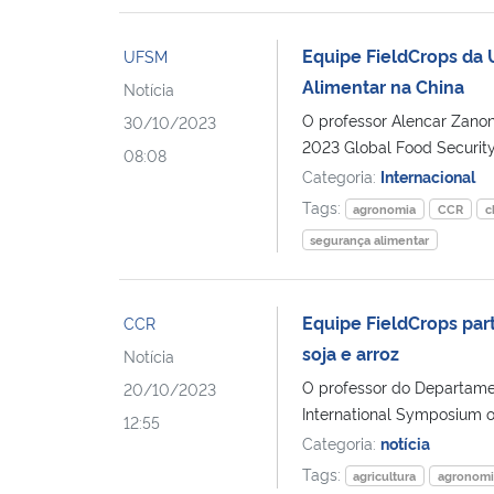
Equipe FieldCrops da
UFSM
Alimentar na China
Notícia
O professor Alencar Zanon
30/10/2023
2023 Global Food Security
08:08
Categoria:
Internacional
Tags:
agronomia
CCR
c
segurança alimentar
Equipe FieldCrops par
CCR
soja e arroz
Notícia
O professor do Departamen
20/10/2023
International Symposium 
12:55
Categoria:
notícia
Tags:
agricultura
agronomi