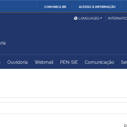
COMUNICA BR
ACESSO À INFORMAÇÃO
Ministério da Defesa
Ministério das Relações
Mini
IR
LANGUAGES
INTERNATI
Exteriores
PARA
O
Ministério da Cidadania
Ministério da Saúde
Mini
CONTEÚDO
ria
o
Ouvidoria
Webmail
PEN-SIE
Comunicação
Se
Ministério do
Controladoria-Geral da
Mini
Desenvolvimento Regional
União
Famí
Hum
Advocacia-Geral da União
Banco Central do Brasil
Plan
P