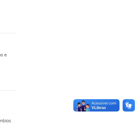
os e
âmbios