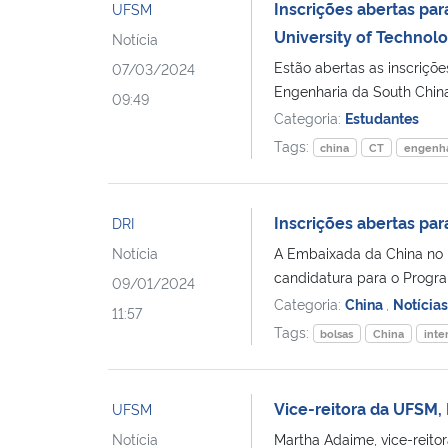
Inscrições abertas pa
UFSM
University of Technol
Notícia
Estão abertas as inscriçõ
07/03/2024
Engenharia da South China
09:49
Categoria:
Estudantes
Tags:
china
CT
engenha
Inscrições abertas pa
DRI
Notícia
A Embaixada da China no B
candidatura para o Progra
09/01/2024
Categoria:
China
,
Notícia
11:57
Tags:
bolsas
China
inte
Vice-reitora da UFSM,
UFSM
Notícia
Martha Adaime, vice-reitor