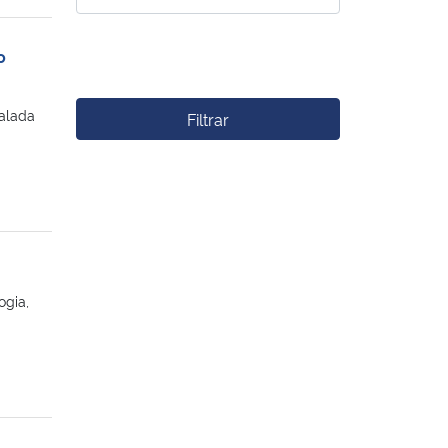
o
talada
Filtrar
ogia,