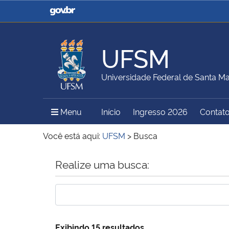
Casa Civil
Ministério da Justiça e
Segurança Pública
UFSM
Ministério da Agricultura,
Ministério da Educação
Universidade Federal de Santa Ma
Pecuária e Abastecimento
Menu Principal do Sítio
Menu
Início
Ingresso 2026
Contat
Ministério do Meio Ambiente
Ministério do Turismo
Você está aqui:
UFSM
>
Busca
Início do conteúdo
Realize uma busca:
Secretaria de Governo
Gabinete de Segurança
Institucional
Exibindo 15 resultados