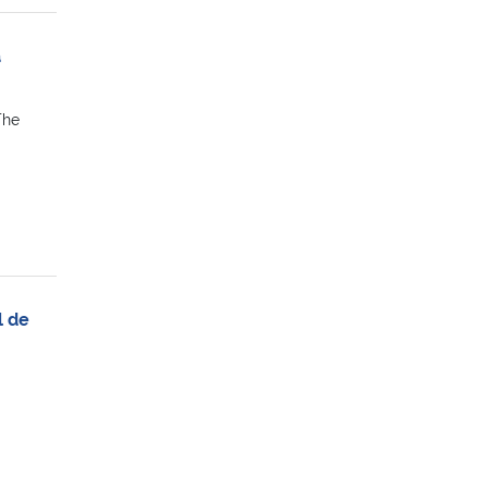
a
The
l de