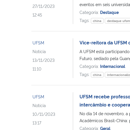
eventos em seis universidad
27/11/2023
Categoria:
Destaque
12:45
Tags:
china
destaque ufs
Vice-reitora da UFSM 
UFSM
Notícia
A UFSM está participando 
Futuro, sediado pela Guan
13/11/2023
Categoria:
Internacional
11:10
Tags:
china
internacionali
UFSM recebe professor
UFSM
intercâmbio e coopera
Notícia
No dia 14 de novembro, a p
10/11/2023
Acadêmicos Brasil-China: 
13:17
Categoria:
Geral