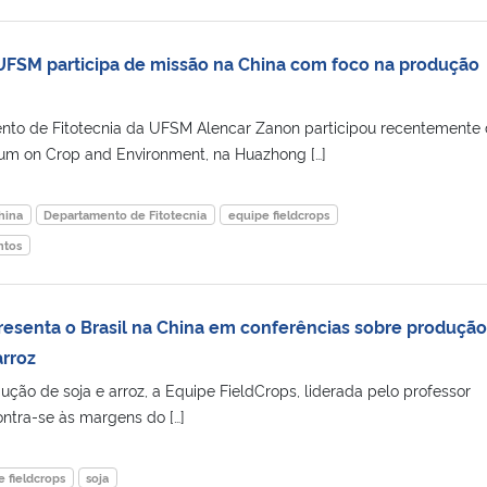
UFSM participa de missão na China com foco na produção
nto de Fitotecnia da UFSM Alencar Zanon participou recentemente
um on Crop and Environment, na Huazhong […]
hina
Departamento de Fitotecnia
equipe fieldcrops
ntos
resenta o Brasil na China em conferências sobre produção
arroz
ução de soja e arroz, a Equipe FieldCrops, liderada pelo professor
ontra-se às margens do […]
 fieldcrops
soja