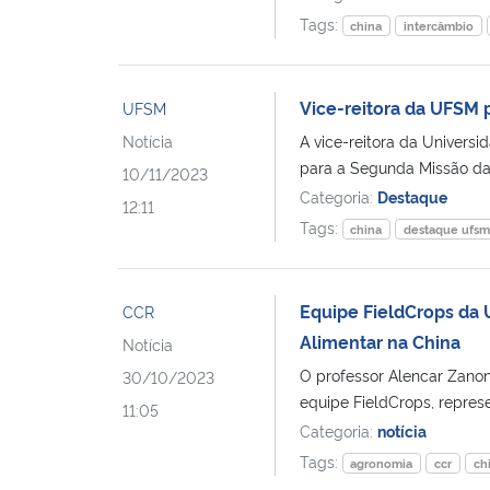
Tags:
china
intercâmbio
Vice-reitora da UFSM p
UFSM
Notícia
A vice-reitora da Univers
para a Segunda Missão da
10/11/2023
Categoria:
Destaque
12:11
Tags:
china
destaque ufs
Equipe FieldCrops da
CCR
Alimentar na China
Notícia
O professor Alencar Zano
30/10/2023
equipe FieldCrops, represe
11:05
Categoria:
notícia
Tags:
agronomia
ccr
ch