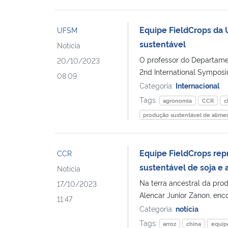
Equipe FieldCrops da 
UFSM
sustentável
Notícia
O professor do Departame
20/10/2023
2nd International Symposi
08:09
Categoria:
Internacional
Tags:
agronomia
CCR
c
produção sustentável de alime
Equipe FieldCrops rep
CCR
sustentável de soja e 
Notícia
Na terra ancestral da prod
17/10/2023
Alencar Junior Zanon, enc
11:47
Categoria:
notícia
Tags:
arroz
china
equipe