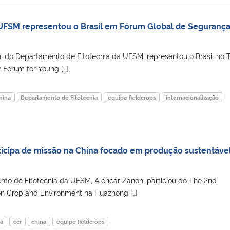
 UFSM representou o Brasil em Fórum Global de Seguranç
, do Departamento de Fitotecnia da UFSM, representou o Brasil no 
 Forum for Young […]
hina
Departamento de Fitotecnia
equipe fieldcrops
internacionalização
ticipa de missão na China focado em produção sustentáve
to de Fitotecnia da UFSM, Alencar Zanon, particiou do The 2nd
on Crop and Environment na Huazhong […]
a
ccr
china
equipe fieldcrops