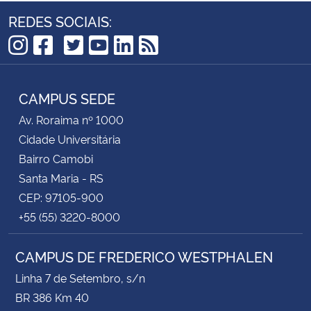
REDES SOCIAIS:
TikTok
Instagram
Facebook
Twitter
YouTube
LinkedIn
RSS
CAMPUS SEDE
Av. Roraima nº 1000
Cidade Universitária
Bairro Camobi
Santa Maria - RS
CEP: 97105-900
+55 (55) 3220-8000
CAMPUS DE FREDERICO WESTPHALEN
Linha 7 de Setembro, s/n
BR 386 Km 40