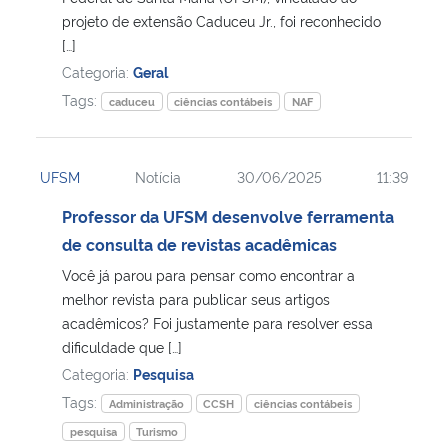
projeto de extensão Caduceu Jr., foi reconhecido
[…]
Secretaria-Geral
Categoria:
Geral
Tags:
Secretaria de Governo
caduceu
ciências contábeis
NAF
Gabinete de Segurança Institucional
UFSM
Notícia
30/06/2025
11:39
Advocacia-Geral da União
Professor da UFSM desenvolve ferramenta
de consulta de revistas acadêmicas
Banco Central do Brasil
Você já parou para pensar como encontrar a
melhor revista para publicar seus artigos
Planalto
acadêmicos? Foi justamente para resolver essa
dificuldade que […]
Categoria:
Pesquisa
Tags:
Administração
CCSH
ciências contábeis
pesquisa
Turismo