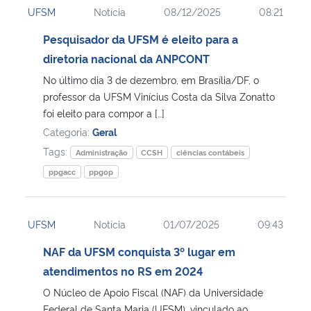
UFSM
Notícia
08/12/2025
08:21
Ministério da Cidadania
Pesquisador da UFSM é eleito para a
Ministério da Saúde
diretoria nacional da ANPCONT
No último dia 3 de dezembro, em Brasília/DF, o
Ministério de Minas e Energia
professor da UFSM Vinícius Costa da Silva Zonatto
foi eleito para compor a […]
Ministério da Ciência, Tecnologia, Inovações e Comunicações
Categoria:
Geral
Tags:
Administração
CCSH
ciências contábeis
Ministério do Meio Ambiente
ppgacc
ppgop
Ministério do Turismo
UFSM
Notícia
01/07/2025
09:43
Ministério do Desenvolvimento Regional
NAF da UFSM conquista 3º lugar em
atendimentos no RS em 2024
Controladoria-Geral da União
O Núcleo de Apoio Fiscal (NAF) da Universidade
Ministério da Mulher, da Família e dos Direitos Humanos
Federal de Santa Maria (UFSM), vinculado ao