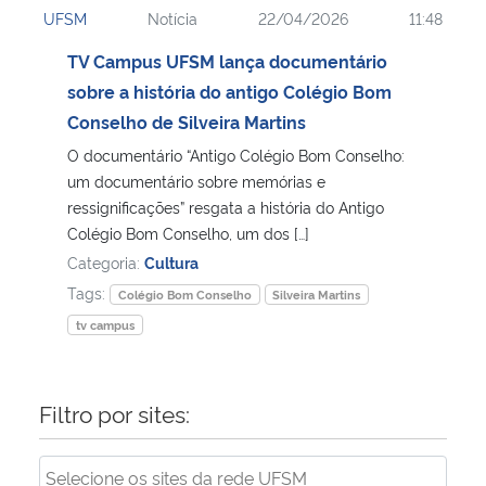
UFSM
Notícia
22/04/2026
11:48
Ministério da Cidadania
TV Campus UFSM lança documentário
Ministério da Saúde
sobre a história do antigo Colégio Bom
Conselho de Silveira Martins
Ministério de Minas e Energia
O documentário “Antigo Colégio Bom Conselho:
um documentário sobre memórias e
Ministério da Ciência, Tecnologia, Inovações e Comunicações
ressignificações” resgata a história do Antigo
Colégio Bom Conselho, um dos […]
Ministério do Meio Ambiente
Categoria:
Cultura
Tags:
Colégio Bom Conselho
Silveira Martins
Ministério do Turismo
tv campus
Ministério do Desenvolvimento Regional
Filtro por sites:
Controladoria-Geral da União
Ministério da Mulher, da Família e dos Direitos Humanos