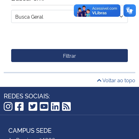
Filtrar
Voltar ao topo
REDES SOCIAIS:
TikTok
Instagram
Facebook
Twitter
YouTube
LinkedIn
RSS
CAMPUS SEDE