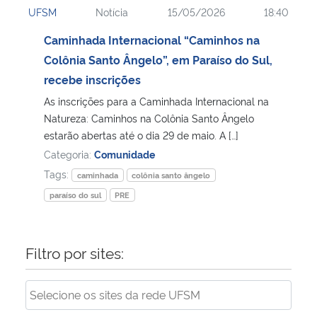
UFSM
Notícia
15/05/2026
18:40
Ministério da Cidadania
Caminhada Internacional “Caminhos na
Ministério da Saúde
Colônia Santo Ângelo”, em Paraíso do Sul,
recebe inscrições
Ministério de Minas e Energia
As inscrições para a Caminhada Internacional na
Natureza: Caminhos na Colônia Santo Ângelo
Ministério da Ciência, Tecnologia, Inovações e Comunicações
estarão abertas até o dia 29 de maio. A […]
Categoria:
Comunidade
Ministério do Meio Ambiente
Tags:
caminhada
colônia santo ângelo
paraíso do sul
PRE
Ministério do Turismo
Ministério do Desenvolvimento Regional
Filtro por sites:
Controladoria-Geral da União
Ministério da Mulher, da Família e dos Direitos Humanos