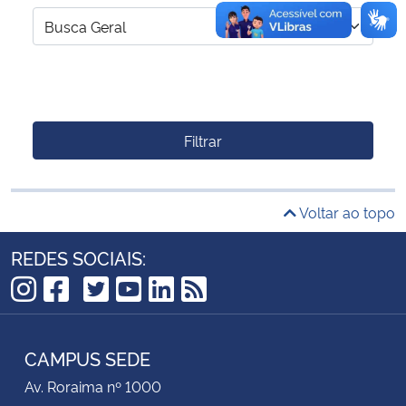
Filtrar
Voltar ao topo
REDES SOCIAIS:
TikTok
Instagram
Facebook
Twitter
YouTube
LinkedIn
RSS
CAMPUS SEDE
Av. Roraima nº 1000