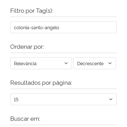
Filtro por Tag(s):
Secretaria-Geral
Secretaria de Governo
Gabinete de Segurança Institucional
Ordenar por:
Advocacia-Geral da União
Banco Central do Brasil
Resultados por página:
Planalto
Buscar em: