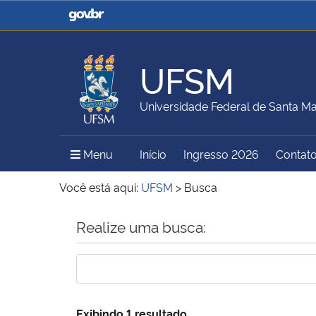
Casa Civil
Ministério da Justiça e
Segurança Pública
UFSM
Ministério da Agricultura,
Ministério da Educação
Universidade Federal de Santa Ma
Pecuária e Abastecimento
Menu Principal do Sítio
Menu
Início
Ingresso 2026
Contat
Ministério do Meio Ambiente
Ministério do Turismo
Você está aqui:
UFSM
>
Busca
Início do conteúdo
Realize uma busca:
Secretaria de Governo
Gabinete de Segurança
Institucional
Exibindo 1 resultado