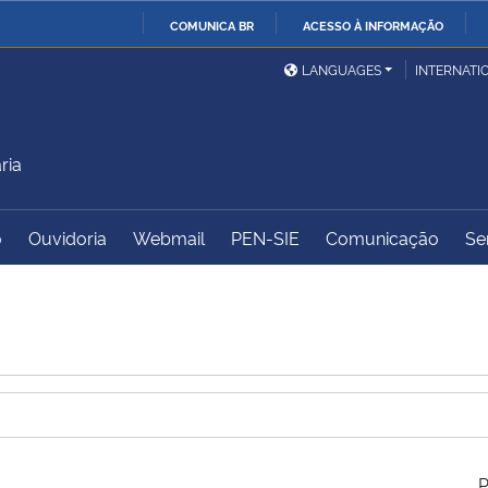
COMUNICA BR
ACESSO À INFORMAÇÃO
Ministério da Defesa
Ministério das Relações
Mini
IR
LANGUAGES
INTERNATI
Exteriores
PARA
O
Ministério da Cidadania
Ministério da Saúde
Mini
CONTEÚDO
ria
o
Ouvidoria
Webmail
PEN-SIE
Comunicação
Se
Ministério do
Controladoria-Geral da
Mini
Desenvolvimento Regional
União
Famí
Hum
Advocacia-Geral da União
Banco Central do Brasil
Plan
P