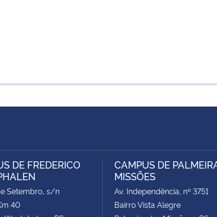
S DE FREDERICO
CAMPUS DE PALMEIR
PHALEN
MISSÕES
de Setembro, s/n
Av. Independência, nº 3751
Km 40
Bairro Vista Alegre