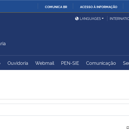
COMUNICA BR
ACESSO À INFORMAÇÃO
Ministério da Defesa
Ministério das Relações
Mini
IR
LANGUAGES
INTERNATI
Exteriores
PARA
O
Ministério da Cidadania
Ministério da Saúde
Mini
CONTEÚDO
ria
o
Ouvidoria
Webmail
PEN-SIE
Comunicação
Se
Ministério do
Controladoria-Geral da
Mini
Desenvolvimento Regional
União
Famí
Hum
Advocacia-Geral da União
Banco Central do Brasil
Plan
P