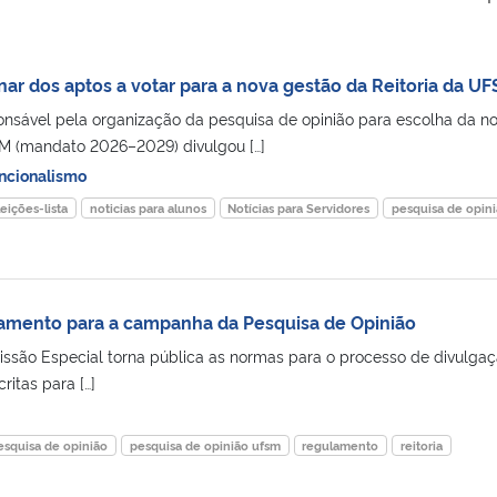
inar dos aptos a votar para a nova gestão da Reitoria da U
nsável pela organização da pesquisa de opinião para escolha da n
SM (mandato 2026–2029) divulgou […]
ncionalismo
leições-lista
noticias para alunos
Notícias para Servidores
pesquisa de opin
amento para a campanha da Pesquisa de Opinião
ssão Especial torna pública as normas para o processo de divulgaç
itas para […]
esquisa de opinião
pesquisa de opinião ufsm
regulamento
reitoria