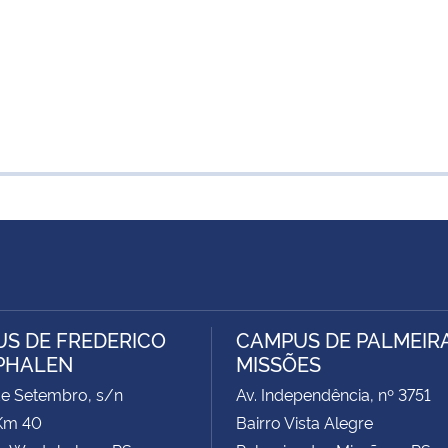
S DE FREDERICO
CAMPUS DE PALMEIR
PHALEN
MISSÕES
de Setembro, s/n
Av. Independência, nº 3751
Km 40
Bairro Vista Alegre