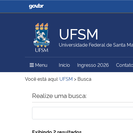
Casa Civil
Ministério da Justiça e
Segurança Pública
UFSM
Ministério da Agricultura,
Ministério da Educação
Universidade Federal de Santa Ma
Pecuária e Abastecimento
Menu Principal do Sítio
Menu
Início
Ingresso 2026
Contat
Ministério do Meio Ambiente
Ministério do Turismo
Você está aqui:
UFSM
>
Busca
Início do conteúdo
Realize uma busca:
Secretaria de Governo
Gabinete de Segurança
Institucional
Exibindo 2 resultados