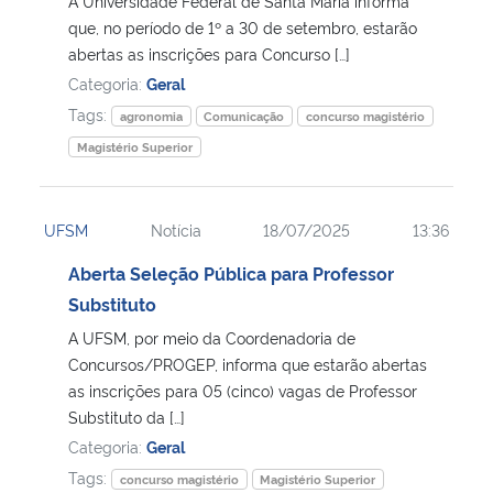
A Universidade Federal de Santa Maria informa
que, no período de 1º a 30 de setembro, estarão
Secretaria-Geral
abertas as inscrições para Concurso […]
Categoria:
Geral
Secretaria de Governo
Tags:
agronomia
Comunicação
concurso magistério
Magistério Superior
Gabinete de Segurança Institucional
Advocacia-Geral da União
UFSM
Notícia
18/07/2025
13:36
Aberta Seleção Pública para Professor
Banco Central do Brasil
Substituto
A UFSM, por meio da Coordenadoria de
Planalto
Concursos/PROGEP, informa que estarão abertas
as inscrições para 05 (cinco) vagas de Professor
Substituto da […]
Categoria:
Geral
Tags:
concurso magistério
Magistério Superior