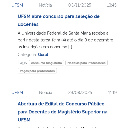
UFSM
Notícia
03/11/2025
13:45
Ministério da Cidadania
UFSM abre concurso para seleção de
Ministério da Saúde
docentes
A Universidade Federal de Santa Maria recebe a
Ministério de Minas e Energia
partir desta terça-feira (4) até o dia 3 de dezembro
as inscrições em concurso […]
Ministério da Ciência, Tecnologia, Inovações e Comunicações
Categoria:
Geral
Tags:
concurso magistério
Notícias para Professores
Ministério do Meio Ambiente
vagas para professores
Ministério do Turismo
UFSM
Notícia
29/08/2025
11:19
Ministério do Desenvolvimento Regional
Abertura de Edital de Concurso Público
para Docentes do Magistério Superior na
Controladoria-Geral da União
UFSM
Ministério da Mulher, da Família e dos Direitos Humanos