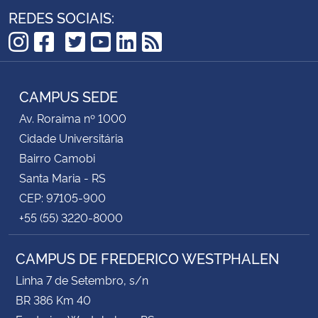
REDES SOCIAIS:
TikTok
Instagram
Facebook
Twitter
YouTube
LinkedIn
RSS
CAMPUS SEDE
Av. Roraima nº 1000
Cidade Universitária
Bairro Camobi
Santa Maria - RS
CEP: 97105-900
+55 (55) 3220-8000
CAMPUS DE FREDERICO WESTPHALEN
Linha 7 de Setembro, s/n
BR 386 Km 40