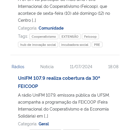
Internacional do Cooperativismo (Feicoop), que
acontece de sexta-feira (10) até domingo (12) no
Secretaria-Geral
Centro […]
Categoria:
Comunidade
Secretaria de Governo
Tags:
Cooperativismo
EXTENSÃO
Feicoop
Gabinete de Segurança Institucional
hub de inovação social
incubadora social
PRE
Advocacia-Geral da União
Rádios
Notícia
11/07/2024
18:08
Banco Central do Brasil
UniFM 107.9 realiza cobertura da 30ª
FEICOOP
Planalto
A rádio UniFM 107.9, emissora pública da UFSM,
acompanha a programação da FEICOOP (Feira
Internacional do Cooperativismo e da Economia
Solidária) em […]
Categoria:
Geral