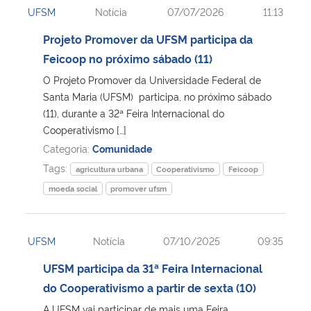
UFSM
Notícia
07/07/2026
11:13
Ministério da Cidadania
Projeto Promover da UFSM participa da
Ministério da Saúde
Feicoop no próximo sábado (11)
O Projeto Promover da Universidade Federal de
Ministério de Minas e Energia
Santa Maria (UFSM) participa, no próximo sábado
(11), durante a 32ª Feira Internacional do
Ministério da Ciência, Tecnologia, Inovações e Comunicações
Cooperativismo […]
Categoria:
Comunidade
Ministério do Meio Ambiente
Tags:
agricultura urbana
Cooperativismo
Feicoop
moeda social
promover ufsm
Ministério do Turismo
Ministério do Desenvolvimento Regional
UFSM
Notícia
07/10/2025
09:35
UFSM participa da 31ª Feira Internacional
Controladoria-Geral da União
do Cooperativismo a partir de sexta (10)
Ministério da Mulher, da Família e dos Direitos Humanos
A UFSM vai participar de mais uma Feira