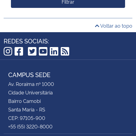
Filtrar
Voltar ao topo
REDES SOCIAIS:
TikTok
Instagram
Facebook
Twitter
YouTube
LinkedIn
RSS
CAMPUS SEDE
Av. Roraima nº 1000
Cidade Universitária
Bairro Camobi
Santa Maria - RS
CEP: 97105-900
+55 (55) 3220-8000