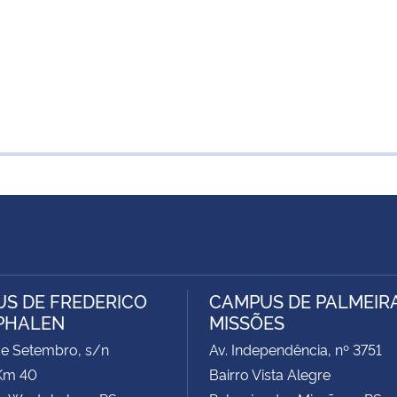
S DE FREDERICO
CAMPUS DE PALMEIR
PHALEN
MISSÕES
de Setembro, s/n
Av. Independência, nº 3751
Km 40
Bairro Vista Alegre