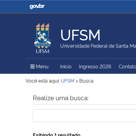
Casa Civil
Ministério da Justiça e
Segurança Pública
UFSM
Ministério da Agricultura,
Ministério da Educação
Universidade Federal de Santa Ma
Pecuária e Abastecimento
Menu Principal do Sítio
Menu
Início
Ingresso 2026
Contat
Ministério do Meio Ambiente
Ministério do Turismo
Você está aqui:
UFSM
>
Busca
Início do conteúdo
Realize uma busca:
Secretaria de Governo
Gabinete de Segurança
Institucional
Exibindo 1 resultado