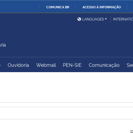
COMUNICA BR
ACESSO À INFORMAÇÃO
Ministério da Defesa
Ministério das Relações
Mini
IR
LANGUAGES
INTERNATI
Exteriores
PARA
O
Ministério da Cidadania
Ministério da Saúde
Mini
CONTEÚDO
ria
o
Ouvidoria
Webmail
PEN-SIE
Comunicação
Se
Ministério do
Controladoria-Geral da
Mini
Desenvolvimento Regional
União
Famí
Hum
Advocacia-Geral da União
Banco Central do Brasil
Plan
P