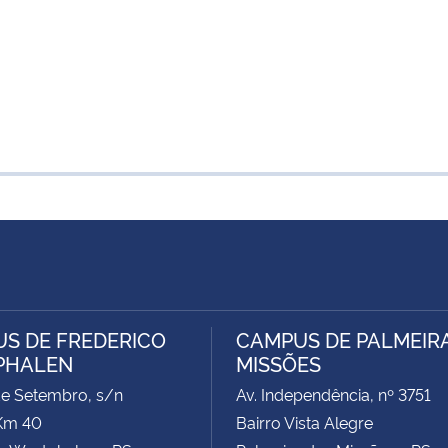
S DE FREDERICO
CAMPUS DE PALMEIR
PHALEN
MISSÕES
de Setembro, s/n
Av. Independência, nº 3751
Km 40
Bairro Vista Alegre