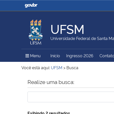
Casa Civil
Ministério da Justiça e
Segurança Pública
UFSM
Ministério da Agricultura,
Ministério da Educação
Universidade Federal de Santa Ma
Pecuária e Abastecimento
Menu Principal do Sítio
Menu
Início
Ingresso 2026
Contat
Ministério do Meio Ambiente
Ministério do Turismo
Você está aqui:
UFSM
>
Busca
Início do conteúdo
Realize uma busca:
Secretaria de Governo
Gabinete de Segurança
Institucional
Exibindo 2 resultados