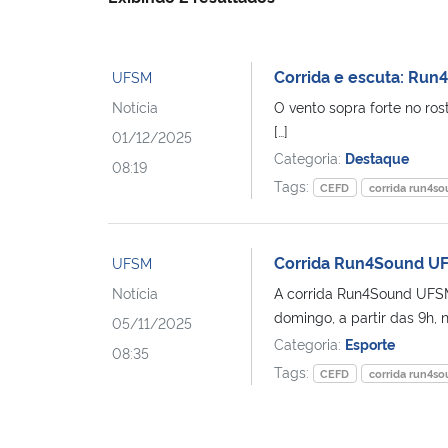
Corrida e escuta: Run
UFSM
Notícia
O vento sopra forte no ro
[…]
01/12/2025
Categoria:
Destaque
08:19
Tags:
CEFD
corrida run4s
Corrida Run4Sound UF
UFSM
Notícia
A corrida Run4Sound UFSM 
domingo, a partir das 9h, n
05/11/2025
Categoria:
Esporte
08:35
Tags:
CEFD
corrida run4s