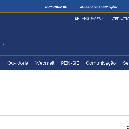
COMUNICA BR
ACESSO À INFORMAÇÃO
Ministério da Defesa
Ministério das Relações
Mini
IR
LANGUAGES
INTERNATI
Exteriores
PARA
O
Ministério da Cidadania
Ministério da Saúde
Mini
CONTEÚDO
ria
o
Ouvidoria
Webmail
PEN-SIE
Comunicação
Se
Ministério do
Controladoria-Geral da
Mini
Desenvolvimento Regional
União
Famí
Hum
Advocacia-Geral da União
Banco Central do Brasil
Plan
P