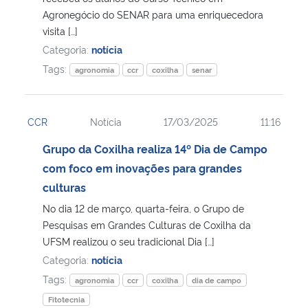
Agronegócio do SENAR para uma enriquecedora
visita […]
Secretaria-Geral
Categoria:
notícia
Tags:
Secretaria de Governo
agronomia
ccr
coxilha
senar
Gabinete de Segurança Institucional
CCR
Notícia
17/03/2025
11:16
Advocacia-Geral da União
Grupo da Coxilha realiza 14º Dia de Campo
com foco em inovações para grandes
Banco Central do Brasil
culturas
No dia 12 de março, quarta-feira, o Grupo de
Planalto
Pesquisas em Grandes Culturas de Coxilha da
UFSM realizou o seu tradicional Dia […]
Categoria:
notícia
Tags:
agronomia
ccr
coxilha
dia de campo
Fitotecnia