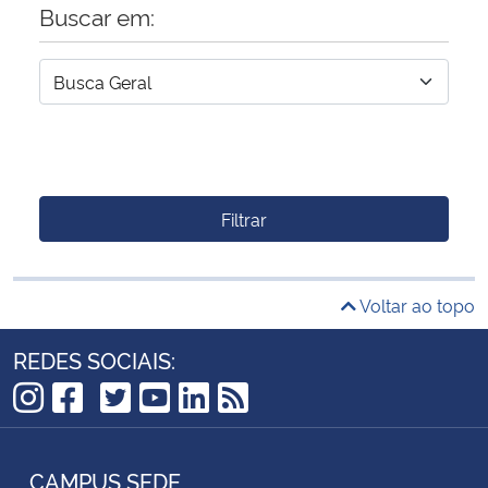
Buscar em:
Filtrar
Voltar ao topo
REDES SOCIAIS:
TikTok
Instagram
Facebook
Twitter
YouTube
LinkedIn
RSS
CAMPUS SEDE