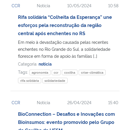
CCR
Notícia
10/05/2024
10:58
Rifa solidária “Colheita da Esperança” une
esforços pela reconstrução da região
central após enchentes no RS
Em meio à devastação causada pelas recentes
enchentes no Rio Grande do Sul, a solidariedade
floresce em forma de apoio às famílias […]
Categoria:
notícia
Tags:
agronomia
ccr
coxilha
crise-climática
rifa solidária
solidariedade
CCR
Notícia
26/04/2024
15:40
BioConnection – Desafios e Inovações com
Bioinsumos: evento promovido pelo Grupo
de Coxilha da UFSM