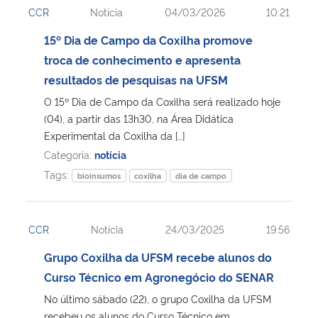
CCR
Notícia
04/03/2026
10:21
Ministério da Cidadania
15º Dia de Campo da Coxilha promove
Ministério da Saúde
troca de conhecimento e apresenta
resultados de pesquisas na UFSM
Ministério de Minas e Energia
O 15º Dia de Campo da Coxilha será realizado hoje
(04), a partir das 13h30, na Área Didática
Ministério da Ciência, Tecnologia, Inovações e Comunicações
Experimental da Coxilha da […]
Categoria:
notícia
Ministério do Meio Ambiente
Tags:
bioinsumos
coxilha
dia de campo
Ministério do Turismo
CCR
Notícia
24/03/2025
19:56
Ministério do Desenvolvimento Regional
Grupo Coxilha da UFSM recebe alunos do
Curso Técnico em Agronegócio do SENAR
Controladoria-Geral da União
No último sábado (22), o grupo Coxilha da UFSM
Ministério da Mulher, da Família e dos Direitos Humanos
recebeu os alunos do Curso Técnico em