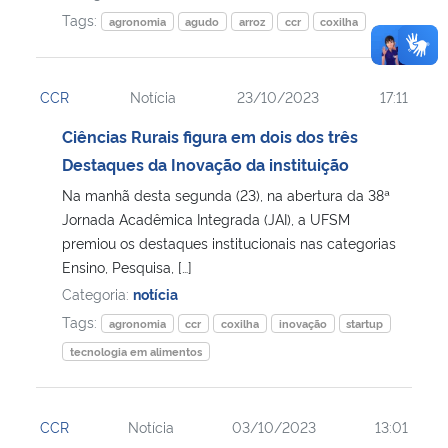
Tags:
agronomia
agudo
arroz
ccr
coxilha
CCR
Notícia
23/10/2023
17:11
Ciências Rurais figura em dois dos três
Destaques da Inovação da instituição
Na manhã desta segunda (23), na abertura da 38ª
Jornada Acadêmica Integrada (JAI), a UFSM
premiou os destaques institucionais nas categorias
Ensino, Pesquisa, […]
Categoria:
notícia
Tags:
agronomia
ccr
coxilha
inovação
startup
tecnologia em alimentos
CCR
Notícia
03/10/2023
13:01