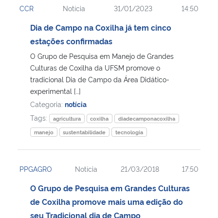
CCR
Notícia
31/01/2023
14:50
Ministério da Cidadania
Dia de Campo na Coxilha já tem cinco
Ministério da Saúde
estações confirmadas
O Grupo de Pesquisa em Manejo de Grandes
Ministério de Minas e Energia
Culturas de Coxilha da UFSM promove o
tradicional Dia de Campo da Área Didático-
Ministério da Ciência, Tecnologia, Inovações e Comunicações
experimental […]
Categoria:
notícia
Ministério do Meio Ambiente
Tags:
agricultura
coxilha
diadecamponacoxilha
manejo
sustentabilidade
tecnologia
Ministério do Turismo
Ministério do Desenvolvimento Regional
PPGAGRO
Notícia
21/03/2018
17:50
O Grupo de Pesquisa em Grandes Culturas
Controladoria-Geral da União
de Coxilha promove mais uma edição do
seu Tradicional dia de Campo
Ministério da Mulher, da Família e dos Direitos Humanos