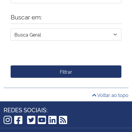
Buscar em:
Filtrar
Voltar ao topo
REDES SOCIAIS:
TikTok
Instagram
Facebook
Twitter
YouTube
LinkedIn
RSS