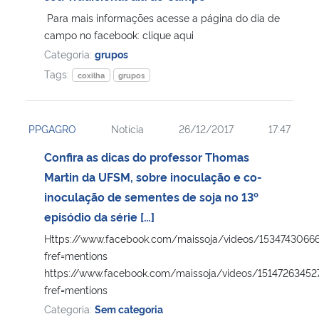
Para mais informações acesse a página do dia de
Secretaria-Geral
campo no facebook: clique aqui
Categoria:
grupos
Secretaria de Governo
Tags:
coxilha
grupos
Gabinete de Segurança Institucional
PPGAGRO
Notícia
26/12/2017
17:47
Advocacia-Geral da União
Confira as dicas do professor Thomas
Martin da UFSM, sobre inoculação e co-
Banco Central do Brasil
inoculação de sementes de soja no 13º
episódio da série […]
Planalto
Https://www.facebook.com/maissoja/videos/1534743066
fref=mentions
https://www.facebook.com/maissoja/videos/15147263452
fref=mentions
Categoria:
Sem categoria