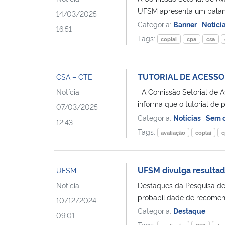
UFSM apresenta um balanç
14/03/2025
Categoria:
Banner
,
Notíci
16:51
Tags:
coplai
cpa
csa
TUTORIAL DE ACESS
CSA – CTE
Notícia
A Comissão Setorial de A
informa que o tutorial de
07/03/2025
Categoria:
Notícias
,
Sem c
12:43
Tags:
avaliação
coplai
c
UFSM divulga resulta
UFSM
Notícia
Destaques da Pesquisa d
probabilidade de recomend
10/12/2024
Categoria:
Destaque
09:01
Tags: