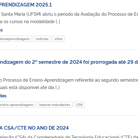
PRENDIZAGEM 2025.1
 Santa Maria (UFSM) abriu o período da Avaliação do Processo de E
 os cursos na modalidade […]
as
sinoaprendizagem
noticias
ufsm
ndizagem do 2º semestre de 2024 foi prorrogada até 29 
do Processo de Ensino-Aprendizagem referente ao segundo semestr
ais está disponível até dia […]
tes
ensino aprendizagem
banner estudantes
CPA
A CSA/CTE NO ANO DE 2024
aliação (CSA) da Coordenadoria de Tecnologia Educacional (CTE) d