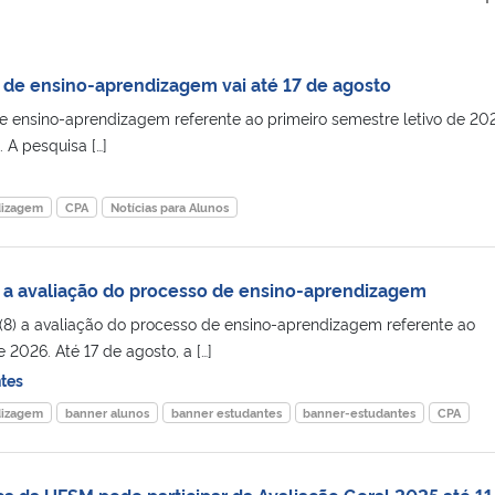
 de ensino-aprendizagem vai até 17 de agosto
e ensino-aprendizagem referente ao primeiro semestre letivo de 20
 A pesquisa […]
dizagem
CPA
Notícias para Alunos
 a avaliação do processo de ensino-aprendizagem
a (8) a avaliação do processo de ensino-aprendizagem referente ao
 2026. Até 17 de agosto, a […]
tes
dizagem
banner alunos
banner estudantes
banner-estudantes
CPA
da UFSM pode participar da Avaliação Geral 2025 até 11