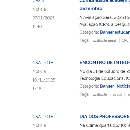
UFSM
dezembro
Notícia
A Avaliação Geral 2025 fo
27/11/2025
Avaliação (CPA), a pesquis
11:40
Categoria:
Banner estuda
Tags:
avaliação geral
CPA
ENCONTRO DE INTEGR
CSA – CTE
Notícia
No dia 31 de outubro de 2
Tecnologia Educacional (CT
10/11/2025
Categoria:
Banner
,
Notíci
17:18
Tags:
avaliação
coplai
c
DIA DOS PROFESSOR
CSA – CTE
Notícia
Na última quarta (15/10)