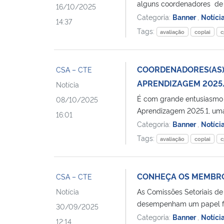
alguns coordenadores de c
16/10/2025
Categoria:
Banner
,
Notíci
14:37
Tags:
avaliação
coplai
c
COORDENADORES(AS) 
CSA – CTE
APRENDIZAGEM 2025
Notícia
É com grande entusiasmo 
08/10/2025
Aprendizagem 2025.1, uma 
16:01
Categoria:
Banner
,
Notíci
Tags:
avaliação
coplai
c
CONHEÇA OS MEMBRO
CSA – CTE
Notícia
As Comissões Setoriais de
desempenham um papel fu
30/09/2025
Categoria:
Banner
,
Notíci
12:14