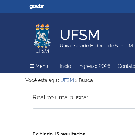
Casa Civil
Ministério da Justiça e
Segurança Pública
UFSM
Ministério da Agricultura,
Ministério da Educação
Universidade Federal de Santa Ma
Pecuária e Abastecimento
Menu Principal do Sítio
Menu
Início
Ingresso 2026
Contat
Ministério do Meio Ambiente
Ministério do Turismo
Você está aqui:
UFSM
>
Busca
Início do conteúdo
Realize uma busca:
Secretaria de Governo
Gabinete de Segurança
Institucional
Exibindo 15 resultados