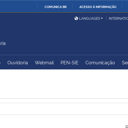
COMUNICA BR
ACESSO À INFORMAÇÃO
Ministério da Defesa
Ministério das Relações
Mini
IR
LANGUAGES
INTERNATI
Exteriores
PARA
O
Ministério da Cidadania
Ministério da Saúde
Mini
CONTEÚDO
ria
o
Ouvidoria
Webmail
PEN-SIE
Comunicação
Se
Ministério do
Controladoria-Geral da
Mini
Desenvolvimento Regional
União
Famí
Hum
Advocacia-Geral da União
Banco Central do Brasil
Plan
P