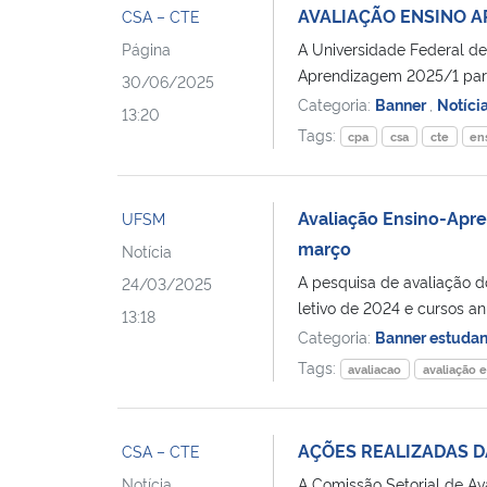
AVALIAÇÃO ENSINO A
CSA – CTE
Página
A Universidade Federal de
Aprendizagem 2025/1 para
30/06/2025
Categoria:
Banner
,
Notíci
13:20
Tags:
cpa
csa
cte
en
Avaliação Ensino-Apre
UFSM
março
Notícia
A pesquisa de avaliação 
24/03/2025
letivo de 2024 e cursos anu
13:18
Categoria:
Banner estudan
Tags:
avaliacao
avaliação 
AÇÕES REALIZADAS D
CSA – CTE
Notícia
A Comissão Setorial de Av