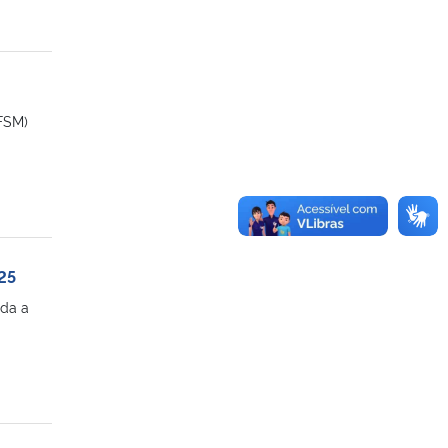
FSM)
25
ada a