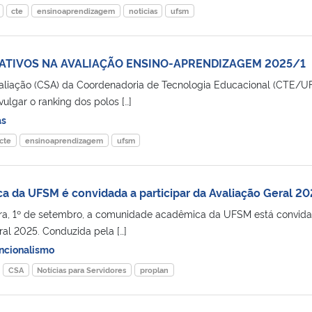
cte
ensinoaprendizagem
noticias
ufsm
PATIVOS NA AVALIAÇÃO ENSINO-APRENDIZAGEM 2025/1
valiação (CSA) da Coordenadoria de Tecnologia Educacional (CTE/U
ulgar o ranking dos polos […]
as
cte
ensinoaprendizagem
ufsm
da UFSM é convidada a participar da Avaliação Geral 20
eira, 1º de setembro, a comunidade acadêmica da UFSM está convid
ral 2025. Conduzida pela […]
ncionalismo
CSA
Notícias para Servidores
proplan