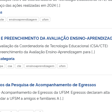
o das ações realizadas em 2024 […]
as
cte
ensinoaprendizagem
ufsm
O E PREENCHIMENTO DA AVALIAÇÃO ENSINO-APRENDIZA
valiação da Coordenadoria de Tecnologia Educacional (CSA/CTE)
 preenchimento da Avaliação Ensino-Aprendizagem para […]
ategoria
pa
csa
cte
ensinoaprendizagem
ufsm
dos da Pesquisa de Acompanhamento de Egressos
e Acompanhamento de Egressos da UFSM: Egressos declaram alta
ar a UFSM a amigos e familiares A […]