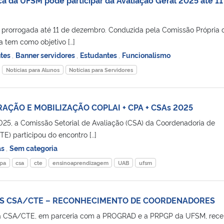
i prorrogada até 11 de dezembro. Conduzida pela Comissão Própria 
a tem como objetivo […]
ntes
,
Banner servidores
,
Estudantes
,
Funcionalismo
Notícias para Alunos
Notícias para Servidores
AÇÃO E MOBILIZAÇÃO COPLAI + CPA + CSAs 2025
025, a Comissão Setorial de Avaliação (CSA) da Coordenadoria de
E) participou do encontro […]
as
,
Sem categoria
pa
csa
cte
ensinoaprendizagem
UAB
ufsm
ES CSA/CTE – RECONHECIMENTO DE COORDENADORES
, a CSA/CTE, em parceria com a PROGRAD e a PRPGP da UFSM, rec