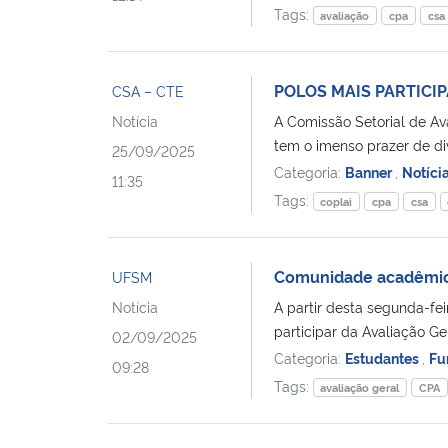
Tags:
avaliação
cpa
csa
POLOS MAIS PARTICI
CSA – CTE
Notícia
A Comissão Setorial de A
tem o imenso prazer de div
25/09/2025
Categoria:
Banner
,
Notíci
11:35
Tags:
coplai
cpa
csa
Comunidade acadêmica 
UFSM
Notícia
A partir desta segunda-f
participar da Avaliação Ge
02/09/2025
Categoria:
Estudantes
,
Fu
09:28
Tags:
avaliação geral
CPA