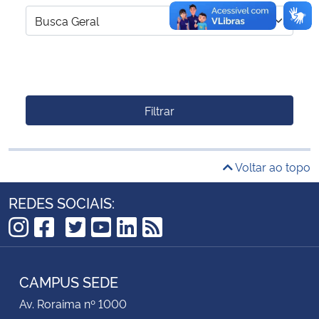
Filtrar
Voltar ao topo
REDES SOCIAIS:
TikTok
Instagram
Facebook
Twitter
YouTube
LinkedIn
RSS
CAMPUS SEDE
Av. Roraima nº 1000