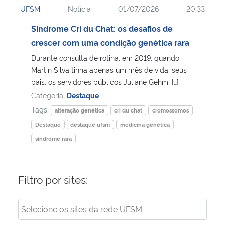
UFSM
Notícia
01/07/2026
20:33
Ministério da Cidadania
Síndrome Cri du Chat: os desafios de
Ministério da Saúde
crescer com uma condição genética rara
Durante consulta de rotina, em 2019, quando
Ministério de Minas e Energia
Martin Silva tinha apenas um mês de vida, seus
pais, os servidores públicos Juliane Gehm, […]
Ministério da Ciência, Tecnologia, Inovações e Comunicações
Categoria:
Destaque
Tags:
alteração genética
cri du chat
cromossomos
Ministério do Meio Ambiente
Destaque
destaque ufsm
medicina genética
síndrome rara
Ministério do Turismo
Ministério do Desenvolvimento Regional
Filtro por sites:
Controladoria-Geral da União
Ministério da Mulher, da Família e dos Direitos Humanos