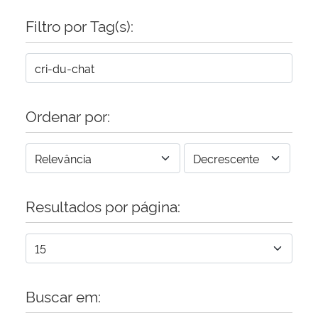
Filtro por Tag(s):
Secretaria-Geral
Secretaria de Governo
Gabinete de Segurança Institucional
Ordenar por:
Advocacia-Geral da União
Banco Central do Brasil
Resultados por página:
Planalto
Buscar em: