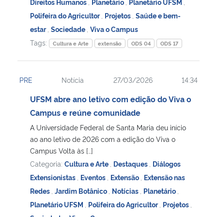
Direitos Humanos
,
Planetário
,
Planetário UFSM
,
Polifeira do Agricultor
,
Projetos
,
Saúde e bem-
estar
,
Sociedade
,
Viva o Campus
Tags:
Cultura e Arte
extensão
ODS 04
ODS 17
PRE
Notícia
27/03/2026
14:34
UFSM abre ano letivo com edição do Viva o
Campus e reúne comunidade
A Universidade Federal de Santa Maria deu início
ao ano letivo de 2026 com a edição do Viva o
Campus Volta às […]
Categoria:
Cultura e Arte
,
Destaques
,
Diálogos
Extensionistas
,
Eventos
,
Extensão
,
Extensão nas
Redes
,
Jardim Botânico
,
Notícias
,
Planetário
,
Planetário UFSM
,
Polifeira do Agricultor
,
Projetos
,