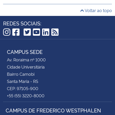
Voltar ao topo
REDES SOCIAIS:
TikTok
Instagram
Facebook
Twitter
YouTube
LinkedIn
RSS
CAMPUS SEDE
Av. Roraima nº 1000
Cidade Universitária
Bairro Camobi
Santa Maria - RS
CEP: 97105-900
+55 (55) 3220-8000
CAMPUS DE FREDERICO WESTPHALEN