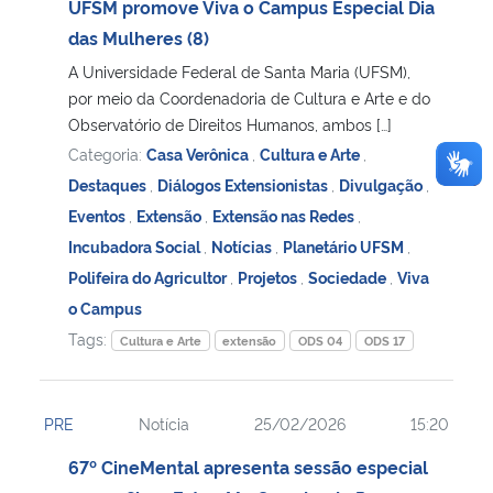
UFSM promove Viva o Campus Especial Dia
das Mulheres (8)
A Universidade Federal de Santa Maria (UFSM),
por meio da Coordenadoria de Cultura e Arte e do
Observatório de Direitos Humanos, ambos […]
Categoria:
Casa Verônica
,
Cultura e Arte
,
Destaques
,
Diálogos Extensionistas
,
Divulgação
,
Eventos
,
Extensão
,
Extensão nas Redes
,
Incubadora Social
,
Notícias
,
Planetário UFSM
,
Polifeira do Agricultor
,
Projetos
,
Sociedade
,
Viva
o Campus
Tags:
Cultura e Arte
extensão
ODS 04
ODS 17
PRE
Notícia
25/02/2026
15:20
67º CineMental apresenta sessão especial