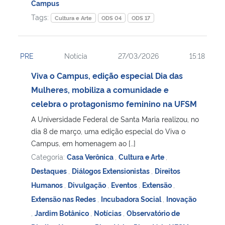
Campus
Tags:
Cultura e Arte
ODS 04
ODS 17
PRE
Notícia
27/03/2026
15:18
Viva o Campus, edição especial Dia das
Mulheres, mobiliza a comunidade e
celebra o protagonismo feminino na UFSM
A Universidade Federal de Santa Maria realizou, no
dia 8 de março, uma edição especial do Viva o
Campus, em homenagem ao […]
Categoria:
Casa Verônica
,
Cultura e Arte
,
Destaques
,
Diálogos Extensionistas
,
Direitos
Humanos
,
Divulgação
,
Eventos
,
Extensão
,
Extensão nas Redes
,
Incubadora Social
,
Inovação
,
Jardim Botânico
,
Notícias
,
Observatório de