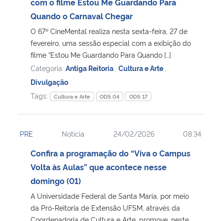
com o filme Estou Me Guardando Para
Quando o Carnaval Chegar
O 67º CineMental realiza nesta sexta-feira, 27 de
fevereiro, uma sessão especial com a exibição do
filme “Estou Me Guardando Para Quando […]
Categoria:
Antiga Reitoria
,
Cultura e Arte
,
Divulgação
Tags:
Cultura e Arte
ODS 04
ODS 17
PRE
Notícia
24/02/2026
08:34
Confira a programação do “Viva o Campus
Volta às Aulas” que acontece nesse
domingo (01)
A Universidade Federal de Santa Maria, por meio
da Pró-Reitoria de Extensão UFSM, através da
Coordenadoria de Cultura e Arte, promove, neste