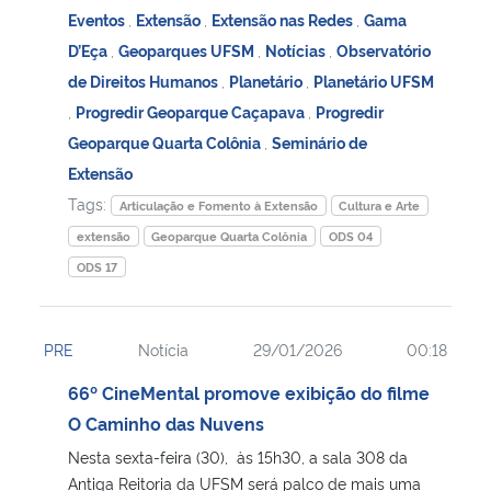
Eventos
,
Extensão
,
Extensão nas Redes
,
Gama
D’Eça
,
Geoparques UFSM
,
Notícias
,
Observatório
de Direitos Humanos
,
Planetário
,
Planetário UFSM
,
Progredir Geoparque Caçapava
,
Progredir
Geoparque Quarta Colônia
,
Seminário de
Extensão
Tags:
Articulação e Fomento à Extensão
Cultura e Arte
extensão
Geoparque Quarta Colônia
ODS 04
ODS 17
PRE
Notícia
29/01/2026
00:18
66º CineMental promove exibição do filme
O Caminho das Nuvens
Nesta sexta-feira (30), às 15h30, a sala 308 da
Antiga Reitoria da UFSM será palco de mais uma