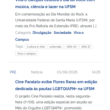
música, ciência e lazer na UFSM
Secretaria-Geral
Em comemoração ao Dia Mundial do Rock, a
Universidade Federal de Santa Maria (UFSM), por
Secretaria de Governo
meio da Pró-Reitoria de Extensão (PRE), através […]
Categoria:
Divulgação
,
Sociedade
,
Viva o
Gabinete de Segurança Institucional
Campus
Tags:
Cultura e Arte
extensão
ODS 04
ODS 17
Advocacia-Geral da União
Viva o campus
Banco Central do Brasil
PRE
Notícia
01/06/2026
14:29
Planalto
Cine Paralelo exibe Flores Raras em edição
dedicada às pautas LGBTQIAPN+ na UFSM
O projeto Cine Paralelo realiza, nesta segunda-
feira (1º/06), uma edição especial em alusão ao
Mês do Orgulho LGBTQIAPN+, promovido