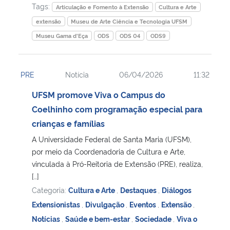
Tags:
Articulação e Fomento à Extensão
Cultura e Arte
extensão
Museu de Arte Ciência e Tecnologia UFSM
Museu Gama d'Eça
ODS
ODS 04
ODS9
PRE
Notícia
06/04/2026
11:32
UFSM promove Viva o Campus do
Coelhinho com programação especial para
crianças e famílias
A Universidade Federal de Santa Maria (UFSM),
por meio da Coordenadoria de Cultura e Arte,
vinculada à Pró-Reitoria de Extensão (PRE), realiza,
[…]
Categoria:
Cultura e Arte
,
Destaques
,
Diálogos
Extensionistas
,
Divulgação
,
Eventos
,
Extensão
,
Notícias
,
Saúde e bem-estar
,
Sociedade
,
Viva o