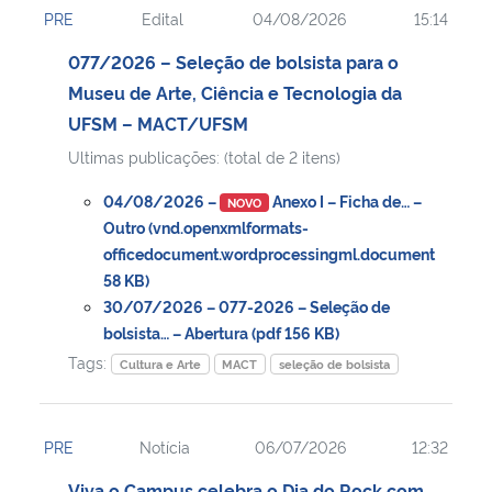
PRE
Edital
04/08/2026
15:14
Ministério da Cidadania
077/2026 – Seleção de bolsista para o
Ministério da Saúde
Museu de Arte, Ciência e Tecnologia da
UFSM – MACT/UFSM
Ministério de Minas e Energia
Ultimas publicações: (total de 2 itens)
Ministério da Ciência, Tecnologia, Inovações e Comunicações
04/08/2026 –
Anexo I – Ficha de… –
NOVO
Outro (vnd.openxmlformats-
Ministério do Meio Ambiente
officedocument.wordprocessingml.document
58 KB)
30/07/2026 – 077-2026 – Seleção de
Ministério do Turismo
bolsista… – Abertura (pdf 156 KB)
Tags:
Cultura e Arte
MACT
seleção de bolsista
Ministério do Desenvolvimento Regional
Controladoria-Geral da União
PRE
Notícia
06/07/2026
12:32
Ministério da Mulher, da Família e dos Direitos Humanos
Viva o Campus celebra o Dia do Rock com