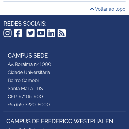
Voltar ao topo
REDES SOCIAIS:
TikTok
Instagram
Facebook
Twitter
YouTube
LinkedIn
RSS
CAMPUS SEDE
Av. Roraima nº 1000
Cidade Universitária
Bairro Camobi
Santa Maria - RS
CEP: 97105-900
+55 (55) 3220-8000
CAMPUS DE FREDERICO WESTPHALEN