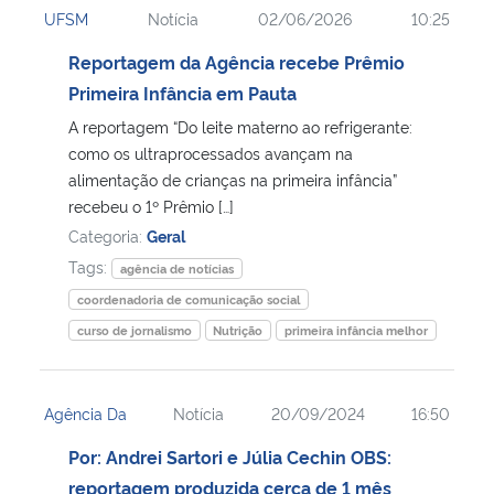
UFSM
Notícia
02/06/2026
10:25
Ministério da Cidadania
Reportagem da Agência recebe Prêmio
Ministério da Saúde
Primeira Infância em Pauta
A reportagem “Do leite materno ao refrigerante:
Ministério de Minas e Energia
como os ultraprocessados avançam na
alimentação de crianças na primeira infância”
Ministério da Ciência, Tecnologia, Inovações e Comunicações
recebeu o 1º Prêmio […]
Categoria:
Geral
Ministério do Meio Ambiente
Tags:
agência de notícias
coordenadoria de comunicação social
Ministério do Turismo
curso de jornalismo
Nutrição
primeira infância melhor
Ministério do Desenvolvimento Regional
Agência Da
Notícia
20/09/2024
16:50
Controladoria-Geral da União
Por: Andrei Sartori e Júlia Cechin OBS:
reportagem produzida cerca de 1 mês
Ministério da Mulher, da Família e dos Direitos Humanos