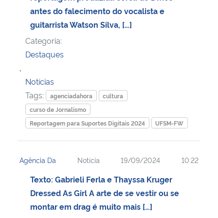
antes do falecimento do vocalista e
Secretaria-Geral
guitarrista Watson Silva, […]
Categoria:
Secretaria de Governo
Destaques
,
Gabinete de Segurança Institucional
Notícias
Tags:
agenciadahora
cultura
Advocacia-Geral da União
curso de Jornalismo
Reportagem para Suportes Digitais 2024
UFSM-FW
Banco Central do Brasil
Planalto
Agência Da
Notícia
19/09/2024
10:22
Texto: Gabrieli Ferla e Thayssa Kruger
Dressed As Girl A arte de se vestir ou se
montar em drag é muito mais […]