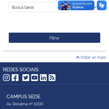
Filtrar
Voltar ao topo
REDES SOCIAIS:
TikTok
Instagram
Facebook
Twitter
YouTube
LinkedIn
RSS
CAMPUS SEDE
Av. Roraima nº 1000