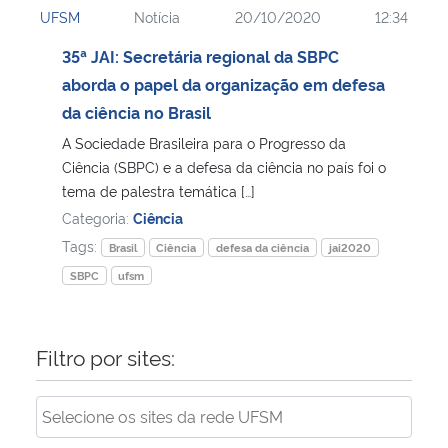
UFSM
Notícia
20/10/2020
12:34
Ministério da Cidadania
35ª JAI: Secretária regional da SBPC
Ministério da Saúde
aborda o papel da organização em defesa
da ciência no Brasil
Ministério de Minas e Energia
A Sociedade Brasileira para o Progresso da
Ciência (SBPC) e a defesa da ciência no país foi o
Ministério da Ciência, Tecnologia, Inovações e Comunicações
tema de palestra temática […]
Categoria:
Ciência
Ministério do Meio Ambiente
Tags:
Brasil
Ciência
defesa da ciência
jai2020
SBPC
ufsm
Ministério do Turismo
Ministério do Desenvolvimento Regional
Filtro por sites:
Controladoria-Geral da União
Ministério da Mulher, da Família e dos Direitos Humanos